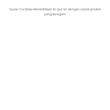
Quran Cordoba Menerbitkan Al-Qur'an dengan variasi produk
yang beragam
AL-QURAN UNTUK HAFALAN
AL-QURÁN DENGAN TERJEMAH