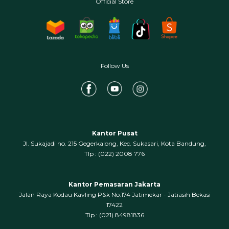
Official Store
Follow Us
Kantor Pusat
Jl. Sukajadi no. 215 Gegerkalong, Kec. Sukasari, Kota Bandung,
‍Tlp : (022) 2008 776
Kantor Pemasaran Jakarta
Jalan Raya Kodau Kavling P&k No.174 Jatimekar - Jatiasih Bekasi
17422
Tlp : (021) 84981836