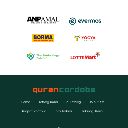
Home
Tetang Kami
e-Katalog
Join Mitra
Project Portfolio
Info Terkini
Hubungi Kami