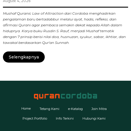
August 4, 2026
Mushaf Quranic Law of Attraction dari Cordoba menghadirkan
pengalaman baru bertadabbur melalui ayat, hadis, refleksi, dan
afirmasi Qurani agar pembaca semakin dekat kepada Allah dalam
hidupnya. Karya buku Rusdin S. Rauf, menjadi Mushaf tematik
dengan 7 prinsip berisi nilai doa, husnuzan, syukur, sabar, ikhtiar, dan
tawakal berdasarkan Qur'an Sunnah.
Selengkapnya
Home
Tetang Kami
e-Katalog
Join Mitra
Project Portfolio
Info Terkini
Hubungi Kami