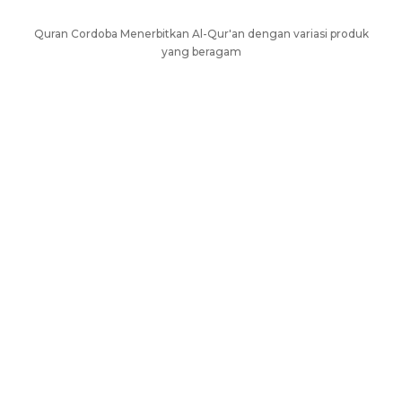
Quran Cordoba Menerbitkan Al-Qur'an dengan variasi produk
yang beragam
AL-QURAN UNTUK HAFALAN
AL-QURÁN DENGAN TERJEMAH