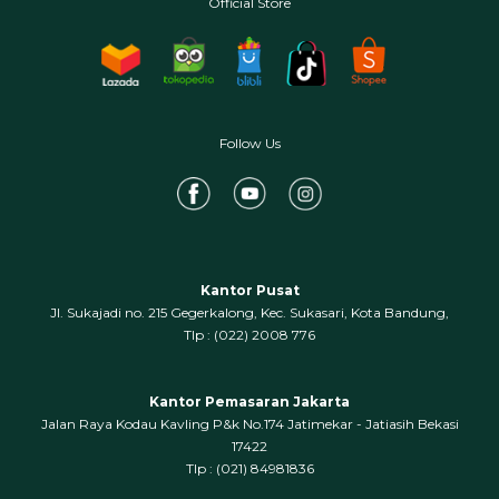
Official Store
Follow Us
Kantor Pusat
Jl. Sukajadi no. 215 Gegerkalong, Kec. Sukasari, Kota Bandung,
‍Tlp : (022) 2008 776
Kantor Pemasaran Jakarta
Jalan Raya Kodau Kavling P&k No.174 Jatimekar - Jatiasih Bekasi
17422
Tlp : (021) 84981836