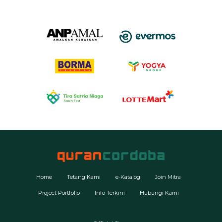
Home
Tetang Kami
e-Katalog
Join Mitra
Project Portfolio
Info Terkini
Hubungi Kami