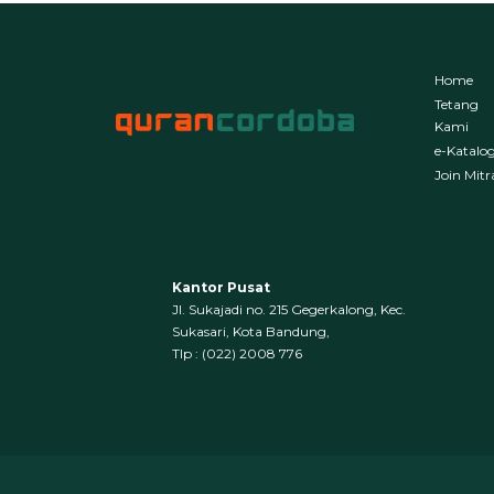
Home
Tetang
Kami
e-Katalo
Join Mitr
Kantor Pusat
Jl. Sukajadi no. 215 Gegerkalong, Kec.
Sukasari, Kota Bandung,
‍Tlp : (022) 2008 776