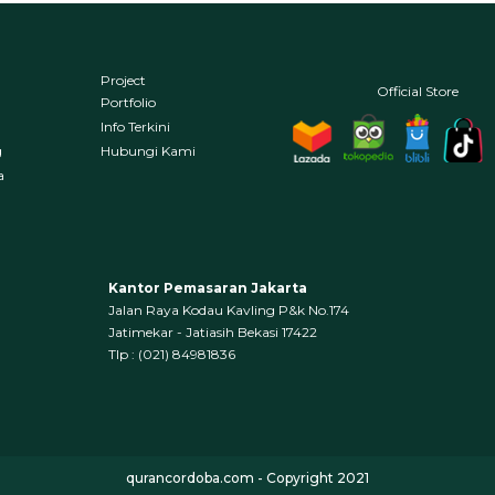
Project
Official Store
Portfolio
Info Terkini
g
Hubungi Kami
a
Kantor Pemasaran Jakarta
Jalan Raya Kodau Kavling P&k No.174
Jatimekar - Jatiasih Bekasi 17422
Tlp : (021) 84981836
qurancordoba.com - Copyright 2021