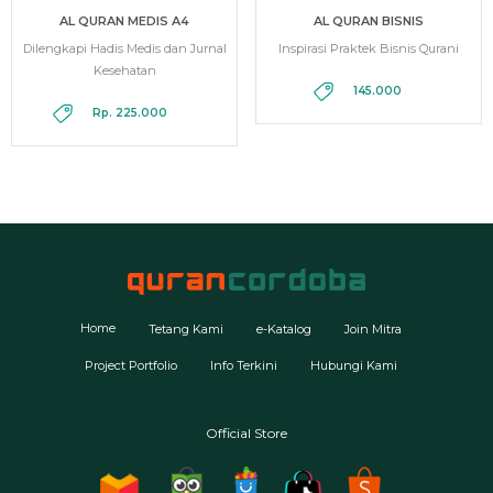
AL QURAN MEDIS A4
AL QURAN BISNIS
Dilengkapi Hadis Medis dan Jurnal
Inspirasi Praktek Bisnis Qurani
Kesehatan
145.000
Rp. 225.000
Home
Tetang Kami
e-Katalog
Join Mitra
Project Portfolio
Info Terkini
Hubungi Kami
Official Store