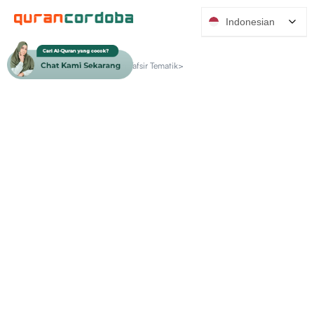
Indonesian
Produk Katalog >
Seri Quran Tafsir Tematik>