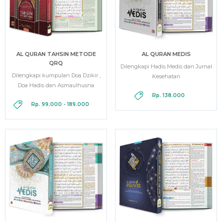
AL QURAN TAHSIN METODE
AL QURAN MEDIS
QRQ
Dilengkapi Hadis Medis dan Jurnal
Dilengkapi kumpulan Doa Dzikir ,
Kesehatan
Doa Hadis dan Asmaulhusna
Rp. 138.000
Rp. 99.000 - 189.000