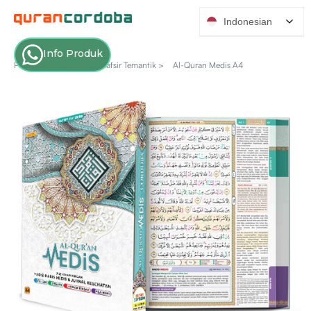
Indonesian
Info Produk
Produk Katalog >
Seri Tafsir Temantik >
Al-Quran Medis A4