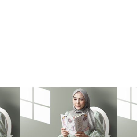
kegiatan bisnisnya agar sesuai dengan syariat Islam.Selain itu Mushaf Amal 
Niaga ini mengandung Hadis Motivasi, dilengkapi Terjemahan KEMENAG 
RI, dan Tajwid berwarna.
Tersedia Ukuran :
A5
Kertas cover :
Hard Cover & Kulit Sintetis
Kertas isi :
Full color QPP