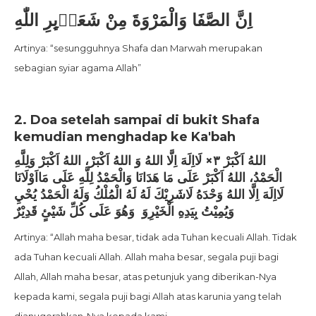
اِنَّ الصَّفَا وَالْمَرْوَةَ مِنْ شَعَاۤىِٕرِ اللّٰهِ
Artinya: “sesungguhnya Shafa dan Marwah merupakan
sebagian syiar agama Allah”
2. Doa setelah sampai di bukit Shafa
kemudian menghadap ke Ka'bah
اللهُ اَكْبَرْ ٣× لَااِلَهَ اِلَّا اللهُ وَ اللهُ اَكْبَرْ، اللهُ اَكْبَرْ وَلِلَّهِ
الْحَمْدُ، اللهُ اَكْبَرْ عَلَى مَا هَدَانَا وَالْحَمْدُ لِلَّهِ عَلَى مَااَوْلَانَا
لَااِلَهَ اِلَّا اللهُ وَحْدَهُ لَاشَرِيْكَ لَهُ لَهُ الْمُلْكُ وَلَهُ الْحَمْدُ يُحْيِ
وَيُمِيْتُ بِيَدِهِ الْخَيْرِوَ وَهُوَ عَلَى كُلِّ شَيْئٍ قَدِيْرٌ
Artinya: “Allah maha besar, tidak ada Tuhan kecuali Allah. Tidak
ada Tuhan kecuali Allah. Allah maha besar, segala puji bagi
Allah, Allah maha besar, atas petunjuk yang diberikan-Nya
kepada kami, segala puji bagi Allah atas karunia yang telah