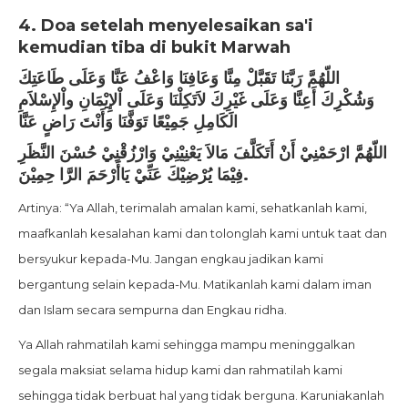
4. Doa setelah menyelesaikan sa'i
kemudian tiba di bukit Marwah
اللّهُمَّ رَبَّنَا تَقَبَّلْ مِنَّا وَعَافِنَا وَاعْفُ عَنَّا وَعَلَى طَاعَتِكَ
وَشُكْرِكَ أَعِنَّا وَعَلَى غَيْرِكَ لاَتَكِلْنَا وَعَلَى اْلإِيْمَانِ واْلإِسْلاَمِ
الَكَامِلِ جَمِيْعًا تَوَفَّنَا وَأَنْتَ رَاضٍ عَنَّا
اللّهُمَّ ارْحَمْنِيْ أَنْ أَتَكَلَّفَ مَالاَ يَعْنِيْنِيْ وَارْزُقْنِيْ حُسْنَ النَّظَرِ
فِيْمَا يُرْضِيْكَ عَنِّيْ يَاأَرْحَمَ الرَّا حِمِيْنَ.
Artinya: “Ya Allah, terimalah amalan kami, sehatkanlah kami,
maafkanlah kesalahan kami dan tolonglah kami untuk taat dan
bersyukur kepada-Mu. Jangan engkau jadikan kami
bergantung selain kepada-Mu. Matikanlah kami dalam iman
dan Islam secara sempurna dan Engkau ridha.
Ya Allah rahmatilah kami sehingga mampu meninggalkan
segala maksiat selama hidup kami dan rahmatilah kami
sehingga tidak berbuat hal yang tidak berguna. Karuniakanlah