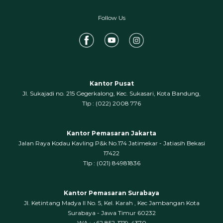
Follow Us
Kantor Pusat
Jl. Sukajadi no. 215 Gegerkalong, Kec. Sukasari, Kota Bandung,
‍Tlp : (022) 2008 776
Kantor Pemasaran Jakarta
Jalan Raya Kodau Kavling P&k No.174 Jatimekar - Jatiasih Bekasi
17422
Tlp : (021) 84981836
Kantor Pemasaran Surabaya
Jl. Ketintang Madya II No. 5, Kel. Karah , Kec Jambangan Kota
Surabaya - Jawa Timur 60232
WA : +62 852-1719-4370