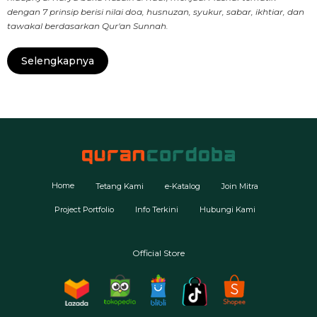
dengan 7 prinsip berisi nilai doa, husnuzan, syukur, sabar, ikhtiar, dan
tawakal berdasarkan Qur'an Sunnah.
Selengkapnya
Home
Tetang Kami
e-Katalog
Join Mitra
Project Portfolio
Info Terkini
Hubungi Kami
Official Store