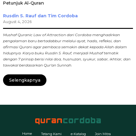
Petunjuk Al-Quran
Rusdin S. Rauf dan Tim Cordoba
August 4, 2026
Mushaf Quranic Law of Attraction dari Cordoba menghadirkan
pengalaman baru bertadabbur melalui ayat, hadis, refleksi, dan
afirmasi Qurani agar pembaca semakin dekat kepada Allah dalam
hidupnya. Karya buku Rusdin S. Rauf, menjadi Mushaf tematik
dengan 7 prinsip berisi nilai doa, husnuzan, syukur, sabar, ikhtiar, dan
tawakal berdasarkan Qur'an Sunnah.
Selengkapnya
Home
Tetang Kami
e-Katalog
Join Mitra