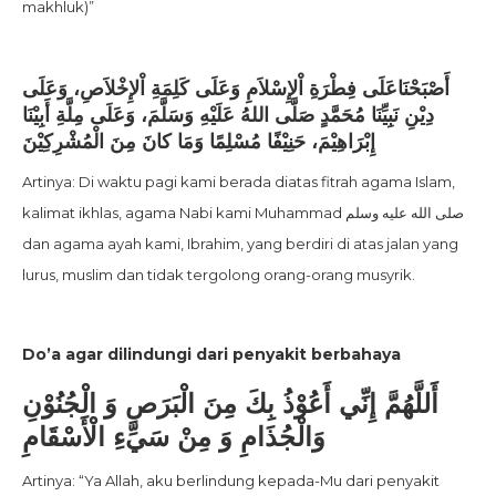
makhluk)”
أَصْبَحْنَاعَلَى فِطْرَةِ اْلإِسْلاَمِ وَعَلَى كَلِمَةِ اْلإِخْلاَصِ، وَعَلَى
دِيْنِ نَبِيِّنَا مُحَمَّدٍ صَلَّى اللهُ عَلَيْهِ وَسَلَّمَ، وَعَلَى مِلَّةِ أَبِيْنَا
إِبْرَاهِيْمَ، حَنِيْفًا مُسْلِمًا وَمَا كانَ مِنَ الْمُشْرِكِيْنَ
Artinya: Di waktu pagi kami berada diatas fitrah agama Islam,
kalimat ikhlas, agama Nabi kami Muhammad صلى الله عليه وسلم
dan agama ayah kami, Ibrahim, yang berdiri di atas jalan yang
lurus, muslim dan tidak tergolong orang-orang musyrik.
Do’a agar dilindungi dari penyakit berbahaya
أَللَّهُمَّ إِنِّي أَعُوْذُ بِكَ مِنَ الْبَرَصِ وَ الْجُنُوْنِ
وَالْجُذَامِ وَ مِنْ سَيِّءِ الْأَسْقَامِ
Artinya: “Ya Allah, aku berlindung kepada-Mu dari penyakit