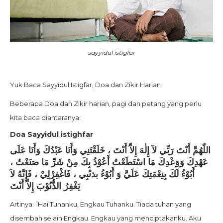
sayyidul istigfar
Yuk Baca Sayyidul Istigfar, Doa dan Zikir Harian
Beberapa Doa dan Zikir harian, pagi dan petang yang perlu
kita baca diantaranya:
Doa Sayyidul istighfar
اللّٰهُمَّ أَنْتَ رَبِّي لآ إِلٰهَ إِلآّ أَنْتَ ، خَلَقْتَنِي وَأَنَا عَبْدُكَ وَأَنَا عَلَى
عَهْدِكَ وَوَعْدِكَ مَا اسْتَطَعْتُ أَعُوْذُ بِكَ مِنْ شَرِّ مَا صَنَعْتُ ،
أَبُوْءُ لَكَ بِنِعْمَتِكَ عَلَيَّ وَ أَبُوْءُ بذنْبِي ، فَاغْفِرْلِيْ ، فَإِنَّهُ لاَ
يَغْفِرُ الذُّنُوْبَ إِلآّ أَنْتَ
Artinya: ”Hai Tuhanku, Engkau Tuhanku. Tiada tuhan yang
disembah selain Engkau. Engkau yang menciptakanku. Aku