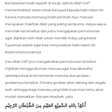
Berdasarkan kisah sejarah di surga, dahulu Allah SWT
memerintahkan setan untuk bersujud kepada Nabi Adam AS
karena manusia memang itulah perintah-Nya, manusia
merupakan makhluk Allah yang paling sempurna. Hanya saja ia
menolak hal tersebut dan justru mengajukan permohonan
agar diijinkan oleh Allah untuk memiliki hidup yang kekal.
Tujuannya adalah agar bisa menyesatkan Nabi Adam AS
beserta keturunannya.
Dan Allah SWT pun mengabulkan permohonan tersebut.
Diijinkan menggoda iman manusia agar bisa diketahui
seberapa kuat level keimanan manusia atas godaan -
godaannya tersebut. Dimana godaan akan datang dari segala
arah, sehingga bagi manusia yang tidak kuat iman tentu akan
mudah disesatkan. Bacaan Istiadzah, yaitu:
أَعُوْذُ بِاللهِ السَّمِيْعِ العَلِيْمِ مِنَ الشَّيْطَانِ الرّجِيْمِ