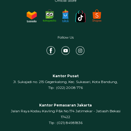
Official Store
Follow Us
Kantor Pusat
Jl. Sukajadi no. 215 Gegerkalong, Kec. Sukasari, Kota Bandung,
‍Tlp : (022) 2008 776
Kantor Pemasaran Jakarta
Jalan Raya Kodau Kavling P&k No.174 Jatimekar - Jatiasih Bekasi
17422
Tlp : (021) 84981836