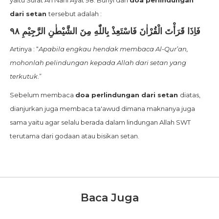
yaitu Surat An Nahl Ayat 98. Bunyi dari
doa perlindungan
dari setan
tersebut adalah :
فَاِذَا قَرَأْتَ الْقُرْاٰنَ فَاسْتَعِذْ بِاللّٰهِ مِنَ الشَّيْطٰنِ الرَّجِيْمِ ٩٨
Artinya : “
Apabila engkau hendak membaca Al-Qur’an,
mohonlah pelindungan kepada Allah dari setan yang
terkutuk
.”
Sebelum membaca
doa perlindungan dari setan
diatas,
dianjurkan juga membaca ta'awud dimana maknanya juga
sama yaitu agar selalu berada dalam lindungan Allah SWT
terutama dari godaan atau bisikan setan.
Baca Juga