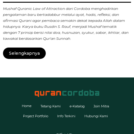
Mushaf Quranic Law of Attraction dari Cordoba menghadirkan
pengalaman baru bertadabbur melalui ayat, hadis, refleksi, dan
afirmasi Qurani agar pembaca semakin dekat kepada Allah dalam
hidupnya. Karya buku Rusdin S. Rauf, menjadi Mushaf tematik
dengan 7 prinsip berisi nilai doa, husnuzan, syukur, sabar, ikhtiar, dan
tawakal berdasarkan Qur'an Sunnah.
Selengkapnya
Home
Tetang Kami
e-Katalog
Join Mitra
Project Portfolio
Info Terkini
Hubungi Kami