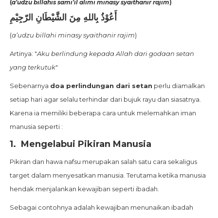
(
a’udzu billahis sami’il alimi minasy syaithanir rajim
)
أَعُوْذُ بِاللهِ مِنَ الشَّيْطَانِ الرّجِيْمِ
(
a’udzu billahi minasy syaithanir rajim
)
Artinya: "
Aku berlindung kepada Allah dari godaan setan
yang terkutuk
"
Sebenarnya
doa perlindungan dari setan
perlu diamalkan
setiap hari agar selalu terhindar dari bujuk rayu dan siasatnya.
Karena ia memiliki beberapa cara untuk melemahkan iman
manusia seperti :
1.
Mengelabui Pikiran Manusia
Pikiran dan hawa nafsu merupakan salah satu cara sekaligus
target dalam menyesatkan manusia. Terutama ketika manusia
hendak menjalankan kewajiban seperti ibadah.
Sebagai contohnya adalah kewajiban menunaikan ibadah