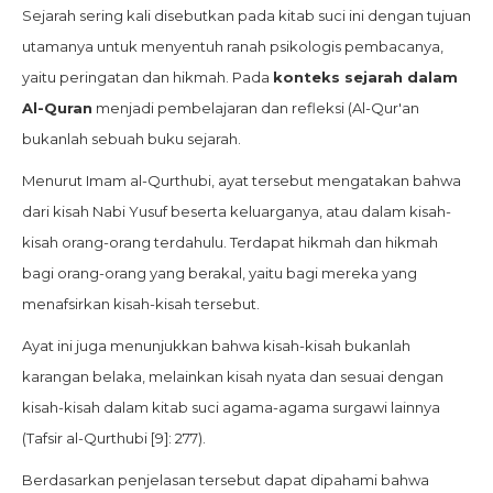
Sejarah sering kali disebutkan pada kitab suci ini dengan tujuan
utamanya untuk menyentuh ranah psikologis pembacanya,
yaitu peringatan dan hikmah. Pada
konteks sejarah dalam
Al-Quran
menjadi pembelajaran dan refleksi (Al-Qur'an
bukanlah sebuah buku sejarah.
Menurut Imam al-Qurthubi, ayat tersebut mengatakan bahwa
dari kisah Nabi Yusuf beserta keluarganya, atau dalam kisah-
kisah orang-orang terdahulu. Terdapat hikmah dan hikmah
bagi orang-orang yang berakal, yaitu bagi mereka yang
menafsirkan kisah-kisah tersebut.
Ayat ini juga menunjukkan bahwa kisah-kisah bukanlah
karangan belaka, melainkan kisah nyata dan sesuai dengan
kisah-kisah dalam kitab suci agama-agama surgawi lainnya
(Tafsir al-Qurthubi [9]: 277).
Berdasarkan penjelasan tersebut dapat dipahami bahwa