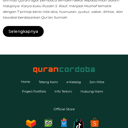
afirmasi Qurani agar pembaca semakin dekat kepada Allah dalam
hidupnya. Karya buku Rusdin S. Rauf, menjadi Mushaf tematik
dengan 7 prinsip berisi nilai doa, husnuzan, syukur, sabar, ikhtiar, dan
tawakal berdasarkan Qur'an Sunnah.
Selengkapnya
Home
Tetang Kami
e-Katalog
Join Mitra
Project Portfolio
Info Terkini
Hubungi Kami
Official Store