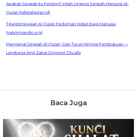
Apakah Sejarah itu Penting? Inilah Urgensi Sejarah Menurut Al-
Quran (tafsiralquran.id)
7 Keistimewaan Al Quran Pedoman Hidup bagi Manusia
(yatimmandiri.org)
Mengenal Sejarah Al-Quran, Dari Turun Hingga Pembukuan —
Lembaga Amil Zakat Dompet Dhuafa
Baca Juga