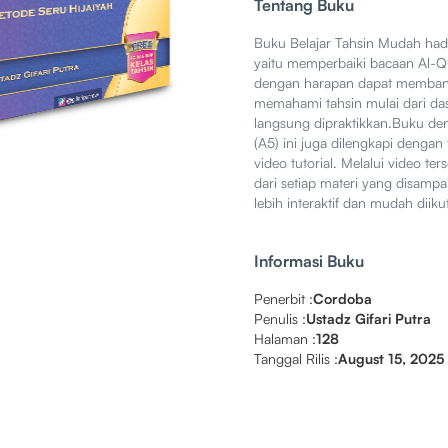
Tentang Buku
Buku Belajar Tahsin Mudah hadir
yaitu memperbaiki bacaan Al-Q
dengan harapan dapat membantu
memahami tahsin mulai dari da
langsung dipraktikkan.Buku de
(A5) ini juga dilengkapi denga
video tutorial. Melalui video 
dari setiap materi yang disampa
lebih interaktif dan mudah diikut
Informasi Buku
Penerbit :
Cordoba
Penulis :
Ustadz Gifari Putra
Halaman :
128
Tanggal Rilis :
August 15, 2025