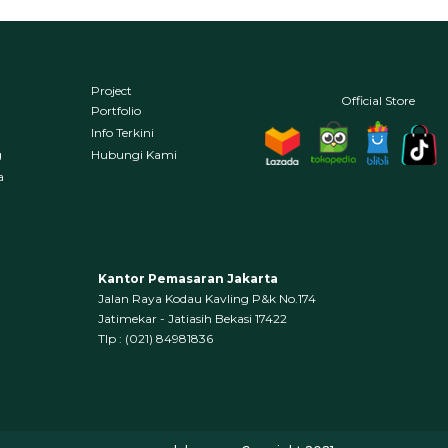
Project
Official Store
Portfolio
Info Terkini
g
Hubungi Kami
a
Kantor Pemasaran Jakarta
Jalan Raya Kodau Kavling P&k No.174
Jatimekar - Jatiasih Bekasi 17422
Tlp : (021) 84981836