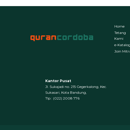
Home
Tetang
Kami
e-Katalo
Join Mitr
Kantor Pusat
Jl. Sukajadi no. 215 Gegerkalong, Kec.
Sukasari, Kota Bandung,
‍Tlp : (022) 2008 776