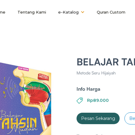
me
Tentang Kami
e-Katalog
Quran Custom
h
BELAJAR T
Metode Seru Hijaiyah
Info Harga
Rp89.000
Pesan Sekarang
Be