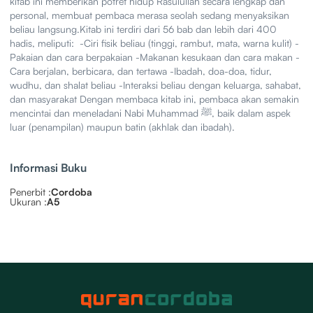
kitab ini memberikan potret hidup Rasulullah secara lengkap dan
personal, membuat pembaca merasa seolah sedang menyaksikan
beliau langsung.Kitab ini terdiri dari 56 bab dan lebih dari 400
hadis, meliputi: ‍ -Ciri fisik beliau (tinggi, rambut, mata, warna kulit) -
Pakaian dan cara berpakaian -Makanan kesukaan dan cara makan -
Cara berjalan, berbicara, dan tertawa -Ibadah, doa-doa, tidur,
wudhu, dan shalat beliau -Interaksi beliau dengan keluarga, sahabat,
dan masyarakat Dengan membaca kitab ini, pembaca akan semakin
mencintai dan meneladani Nabi Muhammad ﷺ, baik dalam aspek
luar (penampilan) maupun batin (akhlak dan ibadah).
Informasi Buku
Penerbit :
Cordoba
Ukuran :
A5