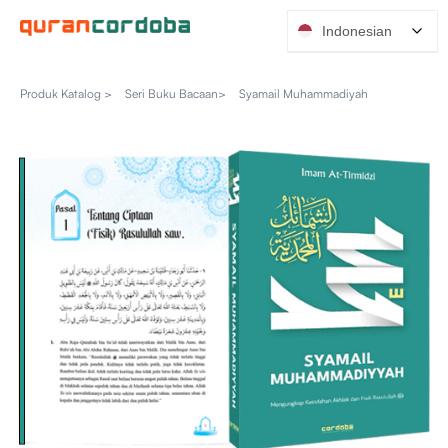
Indonesian
Produk Katalog >
Seri Buku Bacaan>
Syamail Muhammadiyah