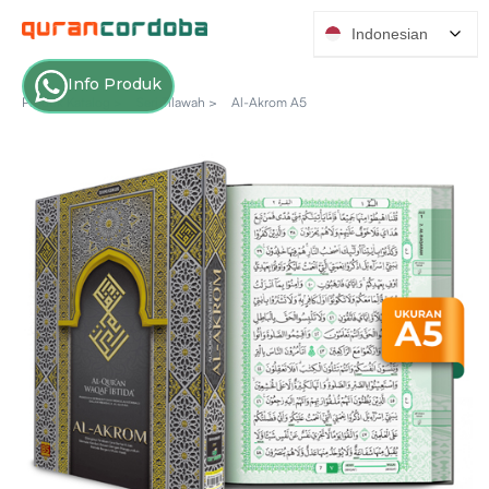
Indonesian
Info Produk
Produk Katalog >
Seri Tilawah >
Al-Akrom A5