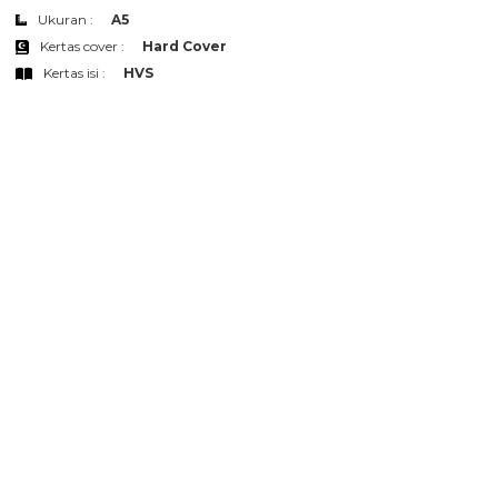
Ukuran :
A5
Kertas cover :
Hard Cover
Kertas isi :
HVS