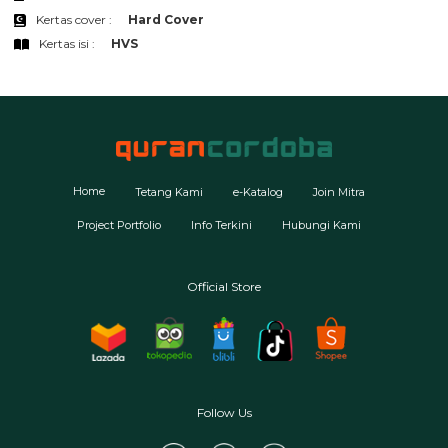
Kertas cover :
Hard Cover
Kertas isi :
HVS
Home
Tetang Kami
e-Katalog
Join Mitra
Project Portfolio
Info Terkini
Hubungi Kami
Official Store
Follow Us