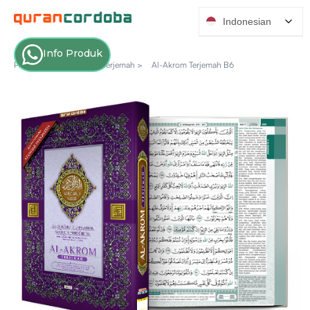
Indonesian
Info Produk
Produk Katalog >
Seri Terjemah >
Al-Akrom Terjemah B6