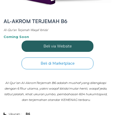
AL-AKROM TERJEMAH B6
Al-Qur'an Terjemah Waqaf Ibtida'
Coming Soon
Beli via Website
Beli di Marketplace
Al-Qur’an Al-AkromTerjemah B6 adalah mushaf yang dilengkapi 
dengan 6 fitur utama, yakni waqaf ibtida’mulai-henti, waqaf jeda, 
lafzul jalalah, khat ukuran jumbo, pembahasan 604 hukumtajwid, 
dan terjemahan standar KEMENAG terbaru.
Ukuran :
B6