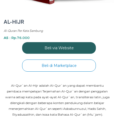
AL-HIJR
Al-Quran Per Kata Sambung
A5
: Rp.76.000
Beli via Website
Beli di Marketplace
Al-Qur`an Al-Hijr adalah Al-Qur`an yang dapat membantu 
pembaca mempelajari Terjemahan Al-Qur`an dengan penggalan 
warna setiap kata pada ayat-ayat Al-Qur`an, transliterasi latin, juga 
dilengkali dengan beberapa konten pendukung dalam belajar 
menerjemahkan Al-Qur`an seperti Asbabunnuzul, Hadis Sahih, 
Riyadussalihin, dan kosa kata Bahasa Al-Qur`an (Mu`jam).