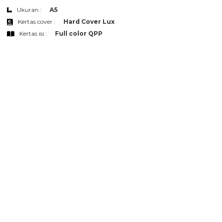
Ukuran :
A5
Kertas cover :
Hard Cover Lux
Kertas isi :
Full color QPP