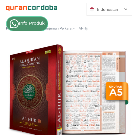
Indonesian
Info Produk
Produk Katalog >
Seri Terjemah Perkata >
Al-Hijr