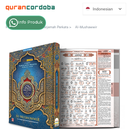
Indonesian
Info Produk
Produk Katalog >
Seri Terjemah Perkata >
Al-Mushawwir