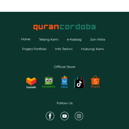
Home
Tetang Kami
e-Katalog
Join Mitra
Project Portfolio
Info Terkini
Hubungi Kami
Official Store
Follow Us