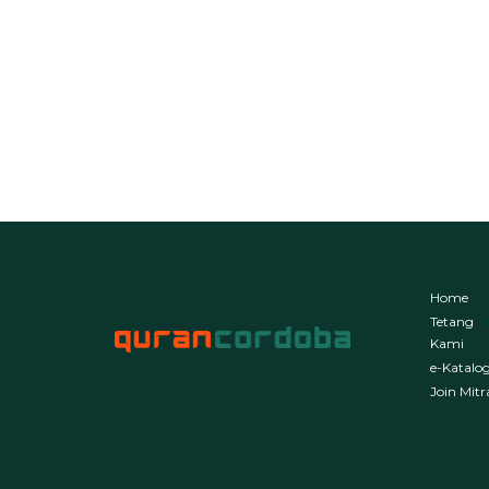
Home
Tetang
Kami
e-Katalo
Join Mitr