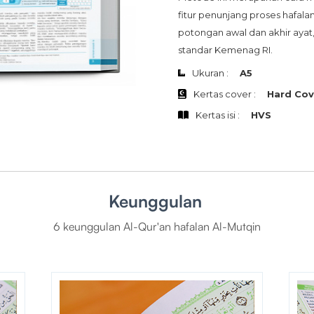
fitur penunjang proses hafala
potongan awal dan akhir ayat
standar Kemenag RI.
Ukuran :
A5
Kertas cover :
Hard Cov
Kertas isi :
HVS
Keunggulan
6 keunggulan Al-Qur'an hafalan Al-Mutqin