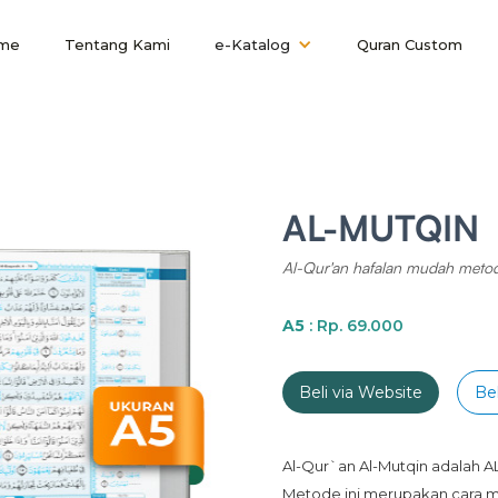
me
Tentang Kami
e-Katalog
Quran Custom
AL-MUTQIN
Al-Qur'an hafalan mudah metod
A5
: Rp. 69.000
Beli via Website
Bel
Al-Qur`an Al-Mutqin adalah
Metode ini merupakan cara me