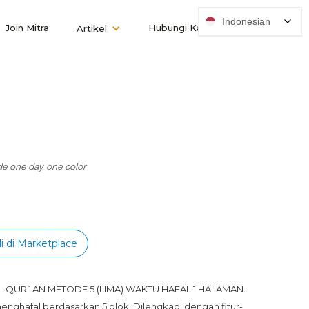
Indonesian
Join Mitra
Hubungi Kami
Artikel
e one day one color
i di Marketplace
 AL-QUR`AN METODE 5 (LIMA) WAKTU HAFAL 1 HALAMAN. 
nghafal berdasarkan 5 blok. Dilengkapi dengan fitur-