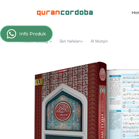
Ho
Info Produk
Produk Katalog >
Seri hafalan>
Al Mutqin