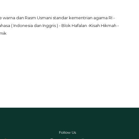
warna dan Rasm Usmani standar kementrian agama RI - 
ahasa ( Indonesia dan Inggris ) - Blok Hafalan -Kisah Hikmah - 
omik
Follow Us