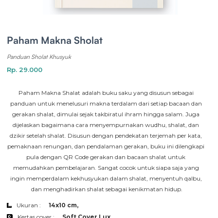
Paham Makna Sholat
Panduan Sholat Khusyuk
Rp. 29.000
Paham Makna Shalat adalah buku saku yang disusun sebagai 
panduan untuk menelusuri makna terdalam dari setiap bacaan dan 
gerakan shalat, dimulai sejak takbiratul ihram hingga salam. Juga 
dijelaskan bagaimana cara menyempurnakan wudhu, shalat, dan 
dzikir setelah shalat. Disusun dengan pendekatan terjemah per kata, 
pemaknaan renungan, dan pendalaman gerakan, buku ini dilengkapi 
pula dengan QR Code gerakan dan bacaan shalat untuk 
memudahkan pembelajaran. Sangat cocok untuk siapa saja yang 
ingin memperdalam kekhusyukan dalam shalat, menyentuh qalbu, 
dan menghadirkan shalat sebagai kenikmatan hidup.
Ukuran :
14x10 cm,
Kertas cover :
Soft Cover Lux