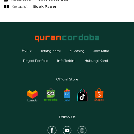
Kertas isi :
Book Paper
Home
Tetang Kami
e-Katalog
Join Mitra
Project Portfolio
Info Terkini
Hubungi Kami
Official Store
Follow Us