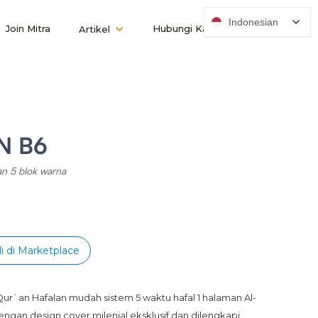
Indonesian
Join Mitra
Hubungi Kami
Artikel
N B6
n 5 blok warna
i di Marketplace
Qur`an Hafalan mudah sistem 5 waktu hafal 1 halaman Al-
engan design cover milenial eksklusif dan dilengkapi 