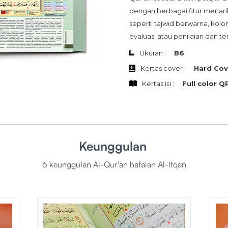
dengan berbagai fitur menar
seperti tajwid berwarna, kolo
evaluasi atau penilaian dan 
Ukuran :
B6
Kertas cover :
Hard Cov
Kertas isi :
Full color Q
Keunggulan
6 keunggulan Al-Qur'an hafalan Al-Itqan