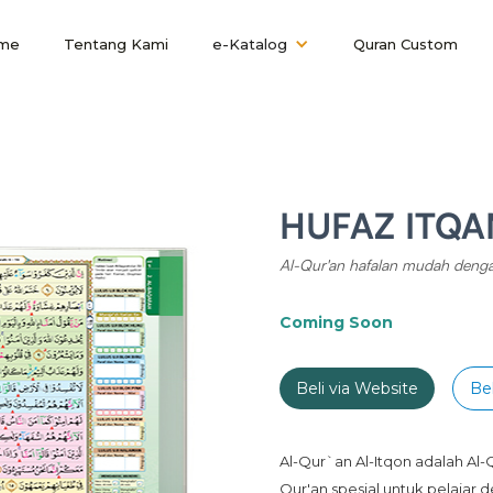
me
Tentang Kami
e-Katalog
Quran Custom
HUFAZ ITQA
Al-Qur'an hafalan mudah denga
Coming Soon
Beli via Website
Bel
Al-Qur`an Al-Itqon adalah Al-
Qur'an spesial untuk pelajar d