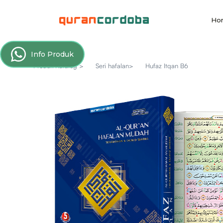
Ho
Info Produk
Produk Katalog >
Seri hafalan>
Hufaz Itqan B6