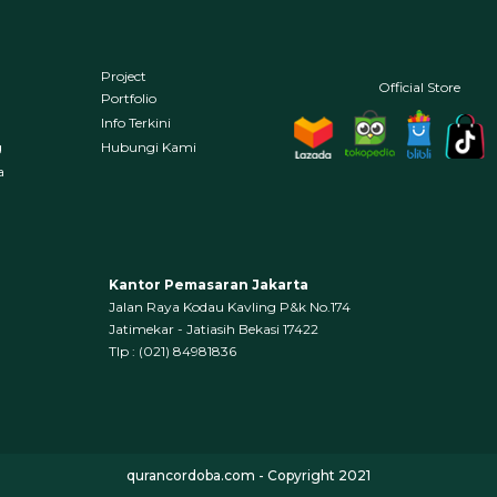
Project
Official Store
Portfolio
Info Terkini
g
Hubungi Kami
a
Kantor Pemasaran Jakarta
Jalan Raya Kodau Kavling P&k No.174
Jatimekar - Jatiasih Bekasi 17422
Tlp : (021) 84981836
qurancordoba.com - Copyright 2021