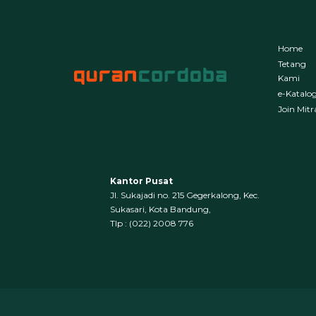
Home
Tetang
Kami
e-Katalo
Join Mitr
Kantor Pusat
Jl. Sukajadi no. 215 Gegerkalong, Kec.
Sukasari, Kota Bandung,
‍Tlp : (022) 2008 776