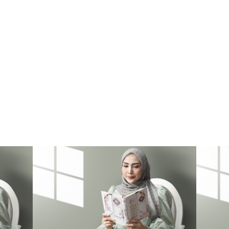
kegiatan bisnisnya agar sesuai dengan syariat Islam.Selain itu Mushaf Amal 
Niaga ini mengandung Hadis Motivasi, dilengkapi Terjemahan KEMENAG 
RI, dan Tajwid berwarna.
Tersedia Ukuran :
A5, B5, & A5 Jaket
Kertas cover :
Hard Cover & Kulit Sintetis
Kertas isi :
Full color QPP