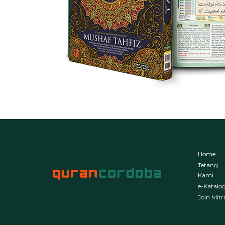
Home
Tetang
Kami
e-Katalo
Join Mitr