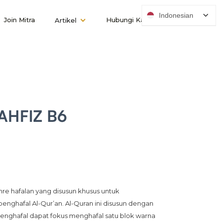
Indonesian
Join Mitra
Hubungi Kami
Artikel
AHFIZ B6
re hafalan yang disusun khusus untuk 
ghafal Al-Qur’an. Al-Quran ini disusun dengan 
nghafal dapat fokus menghafal satu blok warna 