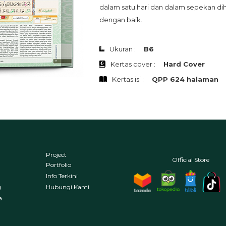
dalam satu hari dan dalam sepekan di
dengan baik.
Ukuran :
B6
Kertas cover :
Hard Cover
Kertas isi :
QPP 624 halaman
Project
Official Store
Portfolio
Info Terkini
g
Hubungi Kami
a