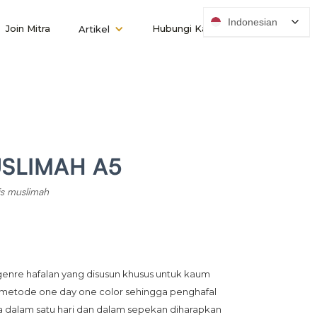
Indonesian
Join Mitra
Hubungi Kami
Artikel
SLIMAH A5
is muslimah
genre hafalan yang disusun khusus untuk kaum 
n metode one day one color sehingga penghafal 
a dalam satu hari dan dalam sepekan diharapkan 