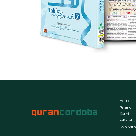
Home
Tetang
Kami
e-Katalo
Join Mitr