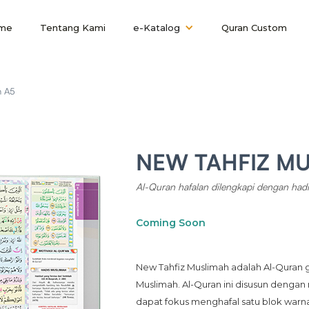
me
Tentang Kami
e-Katalog
Quran Custom
h A5
NEW TAHFIZ MU
Al-Quran hafalan dilengkapi dengan had
Coming Soon
New Tahfiz Muslimah adalah Al-Quran 
Muslimah. Al-Quran ini disusun denga
dapat fokus menghafal satu blok warn