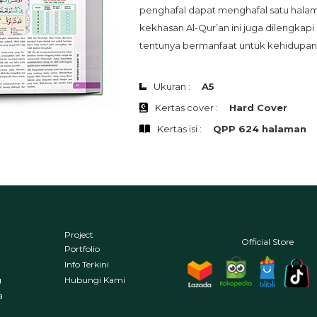
penghafal dapat menghafal satu halam
kekhasan Al-Qur’an ini juga dilengkap
tentunya bermanfaat untuk kehidupan s
Ukuran :
A5
Kertas cover :
Hard Cover
Kertas isi :
QPP 624 halaman
Project
Official Store
Portfolio
Info Terkini
g
Hubungi Kami
a