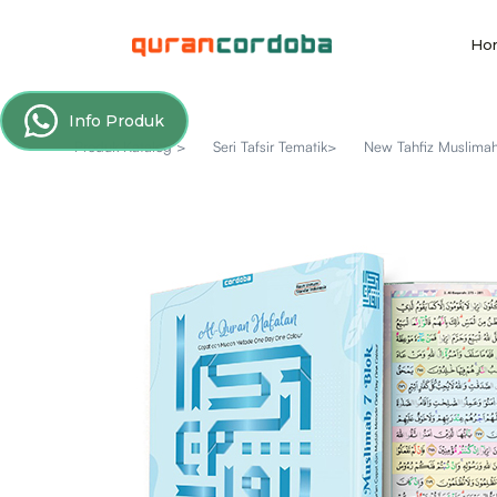
Ho
Info Produk
Produk Katalog >
Seri Tafsir Tematik>
New Tahfiz Muslima