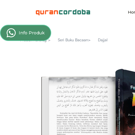
Ho
Info Produk
Produk Katalog >
Seri Buku Bacaan>
Dajjal