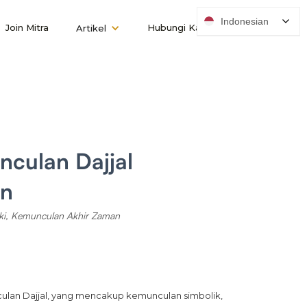
Indonesian
Join Mitra
Hubungi Kami
Artikel
culan Dajjal
an
ki, Kemunculan Akhir Zaman
an Dajjal, yang mencakup kemunculan simbolik, 