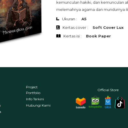
kemunculan hakiki, dan kemunculan akh
melemahnya agama dan mundurnya il
Ukuran :
A5
Kertas cover :
Soft Cover Lux
Kertas isi :
Book Paper
Project
Official Store
Portfolio
Info Terkini
g
Hubungi Kami
a