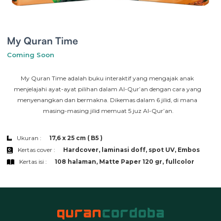
My Quran Time
Coming Soon
My Quran Time adalah buku interaktif yang mengajak anak 
menjelajahi ayat-ayat pilihan dalam Al-Qur’an dengan cara yang 
menyenangkan dan bermakna. Dikemas dalam 6 jilid, di mana 
masing-masing jilid memuat 5 juz Al-Qur’an.
Ukuran :
17,6 x 25 cm ( B5 )
Kertas cover :
Hardcover, laminasi doff, spot UV, Embos
Kertas isi :
108 halaman, Matte Paper 120 gr, fullcolor