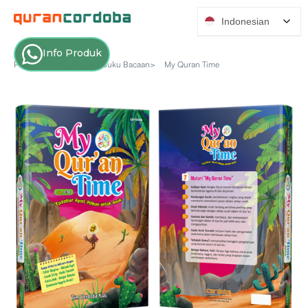
Indonesian
Info Produk
Produk Katalog >
Seri Buku Bacaan>
My Quran Time