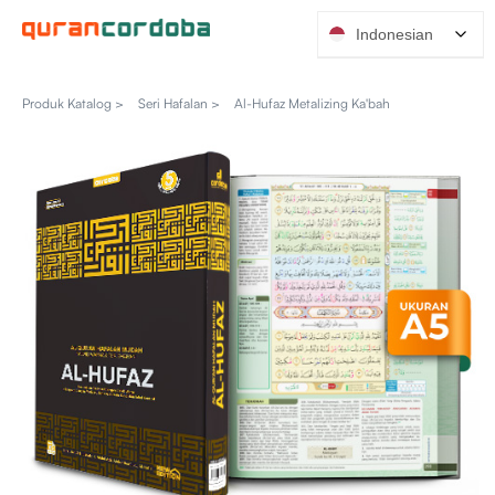
Indonesian
Produk Katalog >
Seri Hafalan >
Al-Hufaz Metalizing Ka'bah