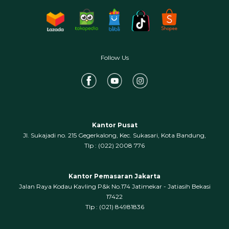
Follow Us
Kantor Pusat
Jl. Sukajadi no. 215 Gegerkalong, Kec. Sukasari, Kota Bandung,
‍Tlp : (022) 2008 776
Kantor Pemasaran Jakarta
Jalan Raya Kodau Kavling P&k No.174 Jatimekar - Jatiasih Bekasi
17422
Tlp : (021) 84981836