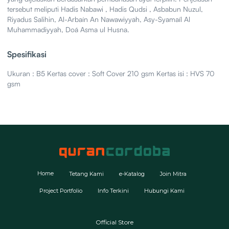
tersebut meliputi Hadis Nabawi , Hadis Qudsi , Asbabun Nuzul,
Riyadus Salihin, Al-Arbaín An Nawawiyyah, Asy-Syamaíl Al
Muhammadiyyah, Doá Asma ul Husna.
Spesifikasi
Ukuran : B5 Kertas cover : Soft Cover 210 gsm Kertas isi : HVS 70
gsm
Home
Tetang Kami
e-Katalog
Join Mitra
Project Portfolio
Info Terkini
Hubungi Kami
Official Store