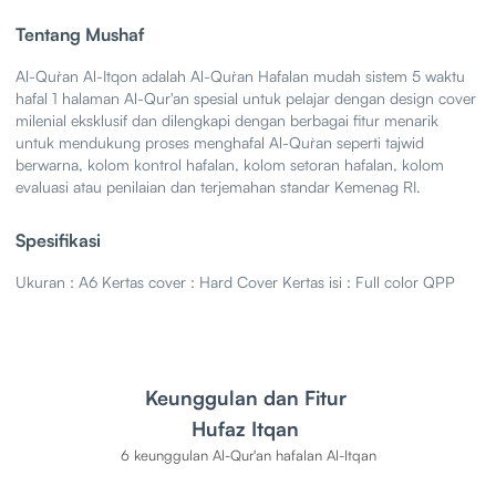
Tentang Mushaf
Al-Qur`an Al-Itqon adalah Al-Qur`an Hafalan mudah sistem 5 waktu
hafal 1 halaman Al-Qur'an spesial untuk pelajar dengan design cover
milenial eksklusif dan dilengkapi dengan berbagai fitur menarik
untuk mendukung proses menghafal Al-Qur`an seperti tajwid
berwarna, kolom kontrol hafalan, kolom setoran hafalan, kolom
evaluasi atau penilaian dan terjemahan standar Kemenag RI.
Spesifikasi
Ukuran : A6 Kertas cover : Hard Cover Kertas isi : Full color QPP
Keunggulan dan Fitur
Hufaz Itqan
6 keunggulan Al-Qur'an hafalan Al-Itqan