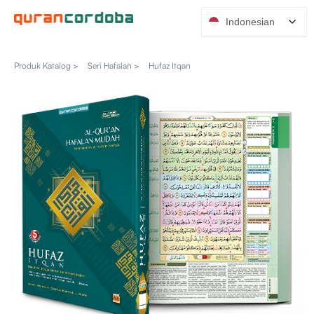
Indonesian
Produk Katalog >
Seri Hafalan >
Hufaz Itqan