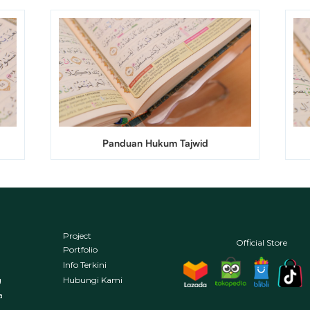
Panduan Hukum Tajwid
Project
Official Store
Portfolio
Info Terkini
g
Hubungi Kami
a