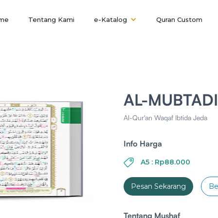
me
Tentang Kami
e-Katalog
Quran Custom
AL-MUBTADI
Al-Qur'an Waqaf Ibtida Jeda
Info Harga
A5 : Rp88.000
Pesan Sekarang
Be
Tentang Mushaf