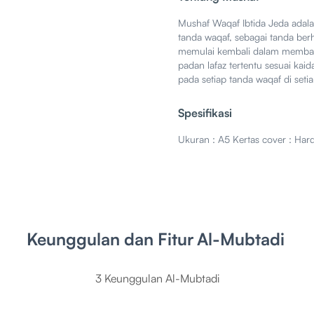
Mushaf Waqaf Ibtida Jeda adal
tanda waqaf, sebagai tanda ber
memulai kembali dalam membac
padan lafaz tertentu sesuai ka
pada setiap tanda waqaf di set
Spesifikasi
Ukuran : A5 Kertas cover : Hard
Keunggulan dan Fitur
Al-Mubtadi
3 Keunggulan Al-Mubtadi