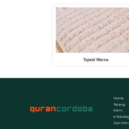
Tajwid Warna
Home
Tetang
Kami
e-Katalo
Join Mitr