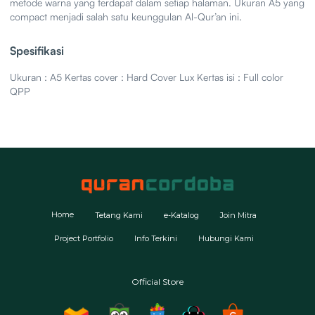
metode warna yang terdapat dalam setiap halaman. Ukuran A5 yang
compact menjadi salah satu keunggulan Al-Qur’an ini.
Spesifikasi
Ukuran : A5 Kertas cover : Hard Cover Lux Kertas isi : Full color
QPP
Home
Tetang Kami
e-Katalog
Join Mitra
Project Portfolio
Info Terkini
Hubungi Kami
Official Store