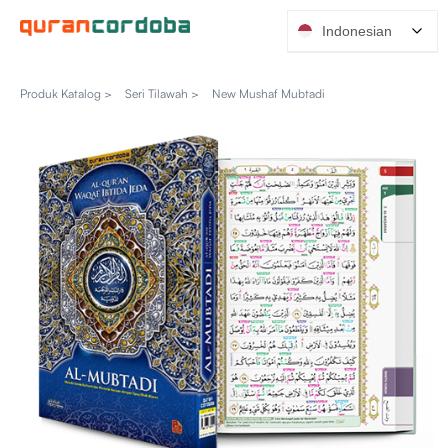
Indonesian
Produk Katalog >
Seri Tilawah >
New Mushaf Mubtadi