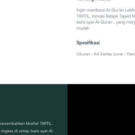
Ingin membaca Al-Qur'an Leb
TARTIL, Inovasi Belajar Tajwid 
baris ayat Al-Qurán , yang men
mudah
Spesifikasi
Ukuran : A4 Kertas cover : Hard
persembahkan Mushaf TARTIL,
ingkas di setiap baris ayat Al-