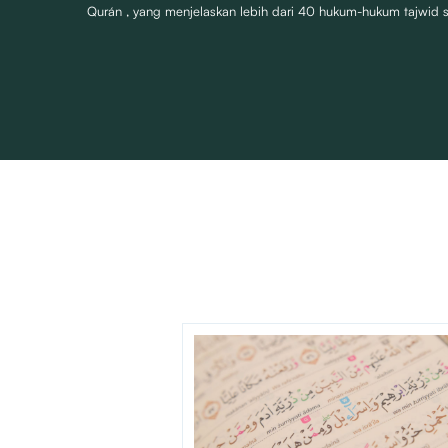
Qurán , yang menjelaskan lebih dari 40 hukum-hukum tajwid 