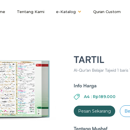
me
Tentang Kami
e-Katalog
Quran Custom
TARTIL
Al-Qur'an Belajar Tajwid 1 bari
Info Harga
A4 : Rp189.000
Pesan Sekarang
Be
Tentang Mushaf