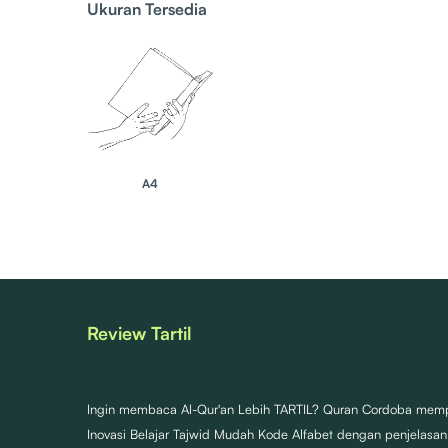
Ukuran Tersedia
A4
Review
Tartil
Ingin membaca Al-Qur'an Lebih TARTIL? Quran Cordoba mem
Inovasi Belajar Tajwid Mudah Kode Alfabet dengan penjelasan r