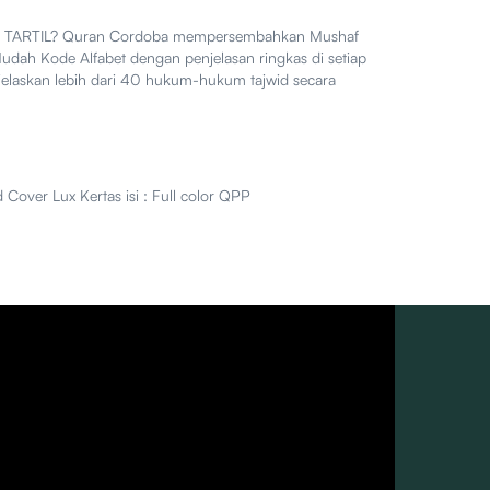
ih TARTIL? Quran Cordoba mempersembahkan Mushaf
Mudah Kode Alfabet dengan penjelasan ringkas di setiap
jelaskan lebih dari 40 hukum-hukum tajwid secara
 Cover Lux Kertas isi : Full color QPP