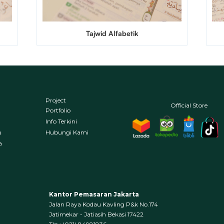
Tajwid Alfabetik
Project
Official Store
Portfolio
Info Terkini
g
Hubungi Kami
a
Kantor Pemasaran Jakarta
Jalan Raya Kodau Kavling P&k No.174
Jatimekar - Jatiasih Bekasi 17422