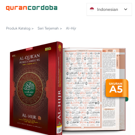
Indonesian
Produk Katalog >
Seri Terjemah >
Al-Hijr