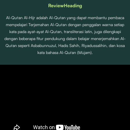
Review
Heading
Al-Qur`an Al-Hijr adalah Al-Qur`an yang dapat membantu pembaca
mempelajari Terjemahan Al-Qur`an dengan penggalan warna setiap
kata pada ayat-ayat Al-Qur`an, transliterasi latin, juga dilengkapi
dengan beberapa fitur pendukung dalam belajar menerjemahkan Al-
Qur`an seperti Asbabunnuzul, Hadis Sahih, Riyadussalihin, dan kosa
kata bahasa Al-Qur`an (Mu`jam).