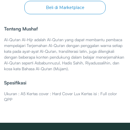
Beli di Marketplace
Tentang Mushaf
Al-Qur`an Al-Hijr adalah Al-Qur`an yang dapat membantu pembaca
mempelajari Terjemahan Al-Qur`an dengan penggalan warna setiap
kata pada ayat-ayat Al-Qur`an, transliterasi latin, juga dilengkali
dengan beberapa konten pendukung dalam belajar menerjemahkan
Al-Qur`an seperti Asbabunnuzul, Hadis Sahih, Riyadussalihin, dan
kosa kata Bahasa Al-Qur`an (Mu`jam).
Spesifikasi
Ukuran : A5 Kertas cover : Hard Cover Lux Kertas isi : Full color
QPP