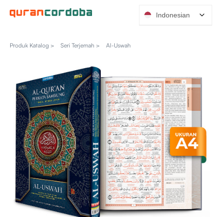
Indonesian
Produk Katalog >
Seri Terjemah >
Al-Uswah