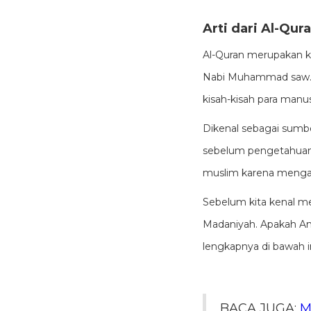
Arti dari Al-Qu
Al-Quran merupakan ki
Nabi Muhammad saw. D
kisah-kisah para manus
Dikenal sebagai sumb
sebelum pengetahuan 
muslim karena mengagu
Sebelum kita kenal me
Madaniyah. Apakah And
lengkapnya di bawah in
BACA JUGA:
M