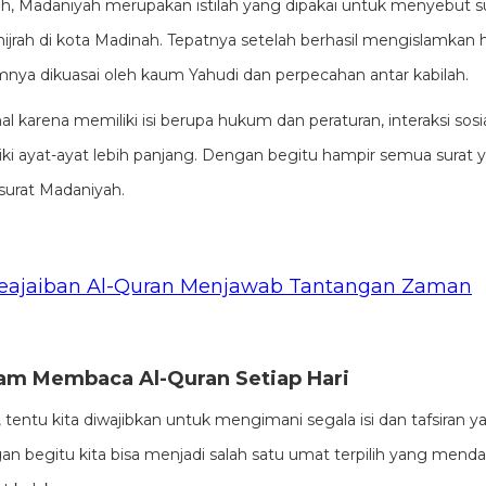
ah, Madaniyah merupakan istilah yang dipakai untuk menyebut su
hijrah di kota Madinah. Tepatnya setelah berhasil mengislamkan 
nya dikuasai oleh kaum Yahudi dan perpecahan antar kabilah.
l karena memiliki isi berupa hukum dan peraturan, interaksi sosial
iliki ayat-ayat lebih panjang. Dengan begitu hampir semua surat y
surat Madaniyah.
eajaiban Al-Quran Menjawab Tantangan Zaman
am Membaca Al-Quran Setiap Hari
tentu kita diwajibkan untuk mengimani segala isi dan tafsiran y
an begitu kita bisa menjadi salah satu umat terpilih yang mend