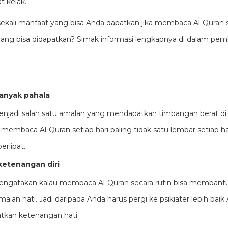
t kelak.
 sekali manfaat yang bisa Anda dapatkan jika membaca Al-Quran s
yang bisa didapatkan? Simak informasi lengkapnya di dalam p
anyak pahala
njadi salah satu amalan yang mendapatkan timbangan berat di har
 membaca Al-Quran setiap hari paling tidak satu lembar setiap ha
rlipat.
etenangan diri
engatakan kalau membaca Al-Quran secara rutin bisa memban
ian hati. Jadi daripada Anda harus pergi ke psikiater lebih ba
kan ketenangan hati.