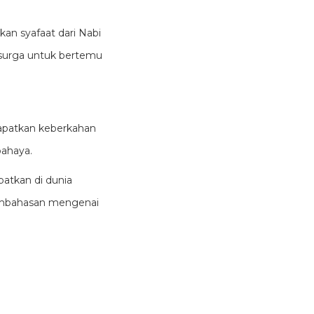
kan syafaat dari Nabi
 surga untuk bertemu
apatkan keberkahan
bahaya.
patkan di dunia
pembahasan mengenai