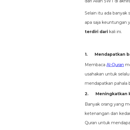
dari Allah SWT di akhira
Selain itu ada banyak
apa saja keuntungan 
terdiri dari
kali ini.
1.
Mendapatkan b
Membaca
Al-Quran
me
usahakan untuk selalu
mendapatkan pahala be
2.
Meningkatkan k
Banyak orang yang m
ketenangan dan kedama
Quran untuk mendapat