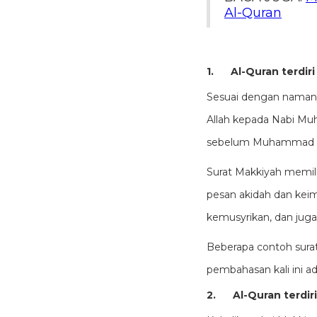
Al-Quran
1.
Al-Quran terdiri
Sesuai dengan namanya
Allah kepada Nabi Muh
sebelum Muhammad ber
Surat Makkiyah memili
pesan akidah dan keim
kemusyrikan, dan jug
Beberapa contoh sura
pembahasan kali ini
ad
2.
Al-Quran terdir