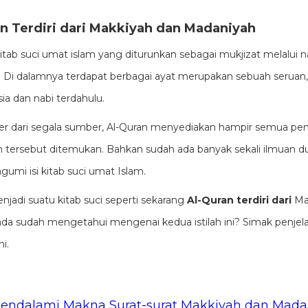
ran Terdiri dari Makkiyah dan Madaniyah
tab suci umat islam yang diturunkan sebagai mukjizat melalui na
i dalamnya terdapat berbagai ayat merupakan sebuah seruan, 
ia dan nabi terdahulu.
er dari segala sumber, Al-Quran menyediakan hampir semua p
tersebut ditemukan. Bahkan sudah ada banyak sekali ilmuan d
mi isi kitab suci umat Islam.
njadi suatu kitab suci seperti sekarang
Al-Quran terdiri dari
Ma
a sudah mengetahui mengenai kedua istilah ini? Simak penjela
i.
endalami Makna Surat-surat Makkiyah dan Mada