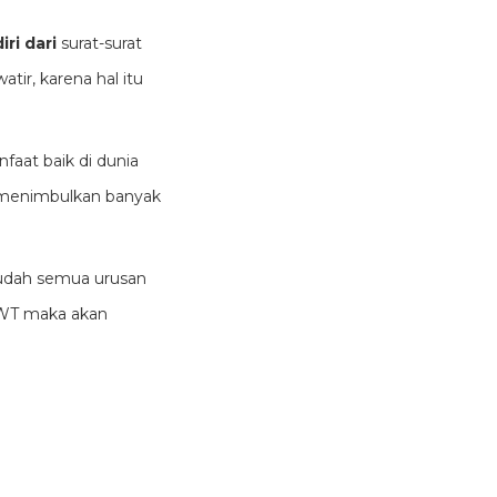
iri dari
surat-surat
atir, karena hal itu
faat baik di dunia
 menimbulkan banyak
mudah semua urusan
SWT maka akan