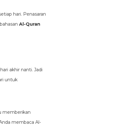
etiap hari. Penasaran
embahasan
Al-Quran
i akhir nanti. Jadi
ri untuk
tu memberikan
ik Anda membaca Al-