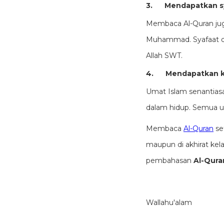
3.
Mendapatkan s
Membaca Al-Quran juga
Muhammad. Syafaat da
Allah SWT.
4.
Mendapatkan k
Umat Islam senantias
dalam hidup. Semua u
Membaca
Al-Quran
se
maupun di akhirat ke
pembahasan
Al-Quran
Wallahu'alam