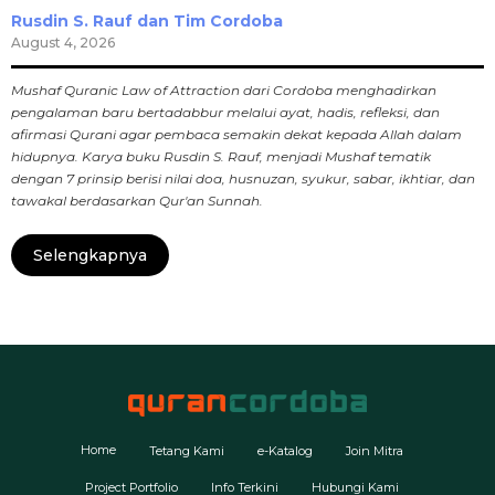
Rusdin S. Rauf dan Tim Cordoba
August 4, 2026
Mushaf Quranic Law of Attraction dari Cordoba menghadirkan
pengalaman baru bertadabbur melalui ayat, hadis, refleksi, dan
afirmasi Qurani agar pembaca semakin dekat kepada Allah dalam
hidupnya. Karya buku Rusdin S. Rauf, menjadi Mushaf tematik
dengan 7 prinsip berisi nilai doa, husnuzan, syukur, sabar, ikhtiar, dan
tawakal berdasarkan Qur'an Sunnah.
Selengkapnya
Home
Tetang Kami
e-Katalog
Join Mitra
Project Portfolio
Info Terkini
Hubungi Kami