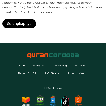
hidupnya. Karya buku Rusdin S. Rauf, menjadi Mushaf tematik
dengan 7 prinsip berisi nilai doa, husnuzan, syukur, sabar, ikhtiar, dan
tawakal berdasarkan Qur'an Sunnah.
Selengkapnya
Home
Tetang Kami
e-Katalog
Join Mitra
Project Portfolio
Info Terkini
Hubungi Kami
Official Store