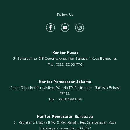
Follow Us
Kantor Pusat
Jl. Sukajadi no. 215 Gegerkalong, Kec. Sukasari, Kota Bandung,
‍Tlp : (022) 2008 776
Kantor Pemasaran Jakarta
Jalan Raya Kodau Kavling P&k No.174 Jatimekar - Jatiasih Bekasi
17422
Tlp : (021) 84981836
Kantor Pemasaran Surabaya
Jl. Ketintang Madya II No. 5, Kel. Karah , Kec Jambangan Kota
Surabaya - Jawa Timur 60232