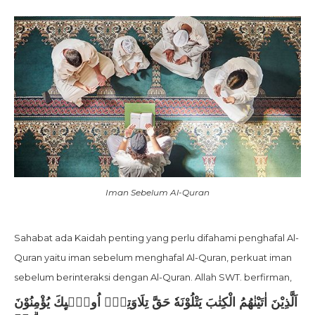
Iman Sebelum Al-Quran
Sahabat ada Kaidah penting yang perlu difahami penghafal Al-
Quran yaitu iman sebelum menghafal Al-Quran, perkuat iman
sebelum berinteraksi dengan Al-Quran. Allah SWT. berfirman,
اَلَّذِيْنَ اٰتَيْنٰهُمُ الْكِتٰبَ يَتْلُوْنَهٗ حَقَّ تِلَاوَتِهٖۗ اُولٰۤىِٕكَ يُؤْمِنُوْنَ