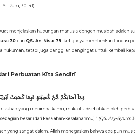
S. Ar-Rum, 30: 41)
g kuat menjelaskan hubungan manusia dengan musibah adalah su
ura: 30
dan
QS. An-Nisa: 79
, ketiganya memberikan fondasi
 hukuman, tetapi juga panggilan pengingat untuk kembali kepa
ari Perbuatan Kita Sendiri
وَمَآ اَصَابَكُمْ مِّنْ مُّصِيْبَةٍ فَبِمَا كَسَبَتْ اَيْدِ
ja musibah yang menimpa kamu, maka itu disebabkan oleh perbua
sebagian besar (dari kesalahan-kesalahanmu).”
(QS. Asy-Syura: 3
san yang sangat dalam. Allah menegaskan bahwa apa pun mus