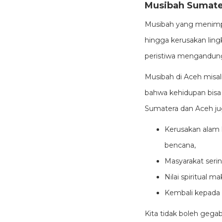
Musibah Sumater
Musibah yang menimpa
hingga kerusakan lin
peristiwa mengandun
Musibah di Aceh mis
bahwa kehidupan bisa b
Sumatera dan Aceh j
Kerusakan alam 
bencana,
Masyarakat serin
Nilai spiritual m
Kembali kepada A
Kita tidak boleh gega