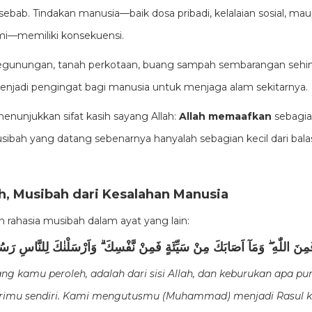
ebab. Tindakan manusia—baik dosa pribadi, kelalaian sosial, m
mi—memiliki konsekuensi.
egunungan, tanah perkotaan, buang sampah sembarangan sehingg
menjadi pengingat bagi manusia untuk menjaga alam sekitarnya.
enunjukkan sifat kasih sayang Allah:
Allah memaafkan
sebagi
ibah yang datang sebenarnya hanyalah sebagian kecil dari bala
ah, Musibah dari Kesalahan Manusia
 rahasia musibah dalam ayat yang lain:
نَ اللّٰهِ ۖ وَمَآ اَصَابَكَ مِنْ سَيِّئَةٍ فَمِنْ نَّفْسِكَ ۗ وَاَرْسَلْنٰكَ لِلنَّاسِ رَسُوْ
ang kamu peroleh, adalah dari sisi Allah, dan keburukan apa 
 dirimu sendiri. Kami mengutusmu (Muhammad) menjadi Rasul k