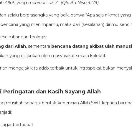
h Allah yang menjadi saksi
”.
(QS. An-Nisa,4: 79)
 dan selalu berprasangka yang baik, bahwa “Apa saja nikmat yan
ja bencana yang menimpamu, maka dari (kesalahan) dirimu sendiri
keseimbangan teologis:
 dari Allah
, sementara
bencana datang akibat ulah manus
kan yang dilakukan oleh masyarakat secara kolektif.
r’an mengajak kita adab terbaik untuk introspeksi, bukan menyal
 Peringatan dan Kasih Sayang Allah
g musibah sebagai bentuk kebencian Allah SWT kepada hamba-
njadi:
 agar bertaubat