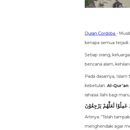
Quran Cordoba
- Musi
kenapa semua terjadi. 
Setiap orang, keluarg
bencana alam, kehilan
Pada dasarnya, Islam 
kebetulan.
Al-Qur’an
rahasia Ilahi bagi manu
َمِلُوْا لَعَلَّهُمْ يَرْجِعُوْنَ
Artinya: “Telah tampak
menghendaki agar mer