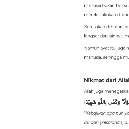
manusia bukan tanpa s
mereka lakukan di bu
Kerusakan di hutan, p
longsor dan lainnya, 
Namun ayat itu juga m
manusia, sehingga mus
Nikmat dari All
Allah juga menegaskan
لًا ۗ وَكَفٰى بِاللّٰهِ شَهِيْدًا
“
Kebajikan apa pun y
itu dari (kesalahan)