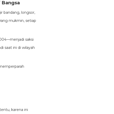
i Bangsa
jir bandang, longsor,
rang mukmin, setiap
004—menjadi saksi
 saat ini di wilayah
) memperparah
ntu, karena ini