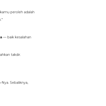
g kamu peroleh adalah
.”
ia
— baik kesalahan
ahkan takdir.
Nya. Sebaliknya,