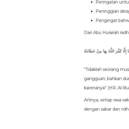
Peringatan
untuk
Peninggian deraj
Pengingat bahwa
Dari Abu Hurairah radhi
َّا كَفَّرَ اللَّهُ بِهَا مِنْ خَطَايَاهُ
“Tidaklah seorang musl
gangguan, bahkan dur
karenanya” (HR. Al-Bu
Artinya, setiap rasa sa
dengan sabar dan ridh