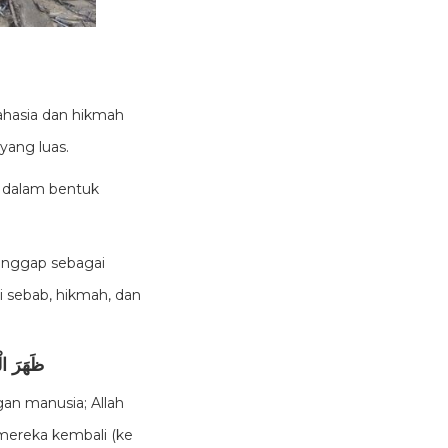
rahasia dan hikmah
yang luas.
g dalam bentuk
ianggap sebagai
 sebab, hikmah, dan
ظَهَرَ الْ
gan manusia; Allah
mereka kembali (ke