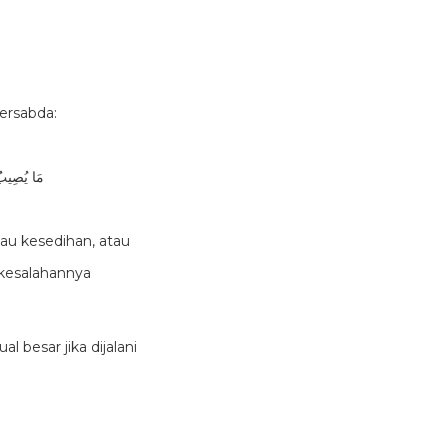
bersabda:
مَا يُصِيبُ 
tau kesedihan, atau
kesalahannya
l besar jika dijalani