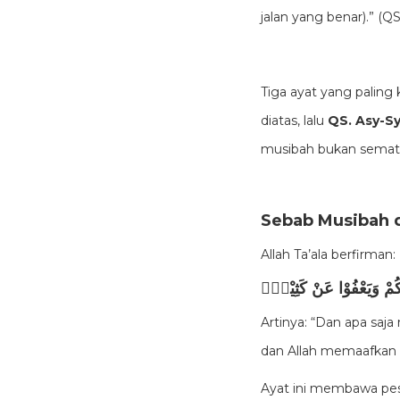
jalan yang benar).” (Q
Tiga ayat yang palin
diatas, lalu
QS. Asy-Sy
musibah bukan semata
Sebab Musibah d
Allah Ta’ala berfirman:
يْكُمْ وَيَعْفُوْا عَنْ كَثِيْرٍۗ
Artinya: “Dan apa sa
dan Allah memaafkan 
Ayat ini membawa pe