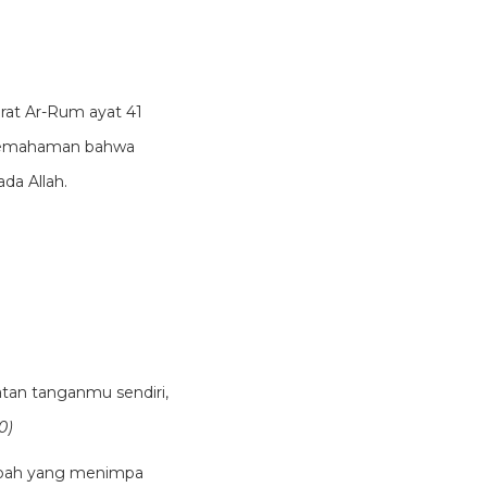
rat Ar-Rum ayat 41
 pemahaman bahwa
da Allah.
tan tanganmu sendiri,
0)
ibah yang menimpa