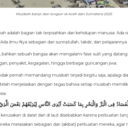
Musibah banjir dan longsor di Aceh dan Sumatera 2025
bah adalah bagian tak terpisahkan dari kehidupan manusia. Ada 
Ada ilmu-Nya sebagian dari sunnatullah, takdir, dan pelajarannya 
a, bahkan sebuah bangsa akan mengalami fase sulit yang datan
gan, penyakit, kegagalan, hingga berbagai guncangan jiwa.
tidak pernah memandang musibah terjadi begitu saja, apalagi d
telah menjelaskan dengan tegas bahwa setiap
musibah memiliki
sia.
فَسَادُ فِى الْبَرِّ وَالْبَحْرِ بِمَا كَسَبَتْ اَيْدِى النَّاسِ لِيُذِيْقَهُمْ بَعْضَ الَّذِيْ ع
 kerusakan di darat dan di laut disebabkan karena perbuatan tan
eka merasakan sebagian dari (akibat) perbuatan mereka, agar 