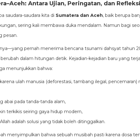
a–Aceh: Antara Ujian, Peringatan, dan Refleks
 saudara-saudara kita di
Sumatera dan Aceh
, baik berupa ban
gkungan, sering kali membawa duka mendalam. Namun bagi seo
g pesan.
alnya—yang pernah menerima bencana tsunami dahsyat tahun 2
erubah dalam hitungan detik. Kejadian-kejadian baru yang terjadi
uga menunjukkan bahwa:
karena ulah manusia (deforestasi, tambang ilegal, pencemaran
g abai pada tanda-tanda alam,
akin terkikis seiring gaya hidup modern,
llah adalah solusi yang tidak boleh ditinggalkan.
bah menyimpulkan bahwa sebuah musibah pasti karena dosa terte