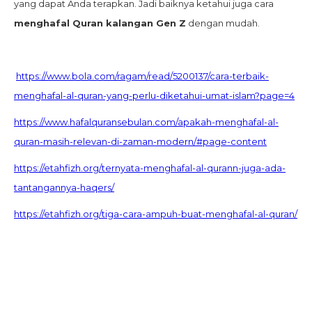
yang dapat Anda terapkan. Jadi baiknya ketahui juga cara
menghafal Quran kalangan Gen Z
dengan mudah.
https://www.bola.com/ragam/read/5200137/cara-terbaik-
menghafal-al-quran-yang-perlu-diketahui-umat-islam?page=4
https://www.hafalquransebulan.com/apakah-menghafal-al-
quran-masih-relevan-di-zaman-modern/#page-content
https://etahfizh.org/ternyata-menghafal-al-qurann-juga-ada-
tantangannya-haqers/
https://etahfizh.org/tiga-cara-ampuh-buat-menghafal-al-quran/