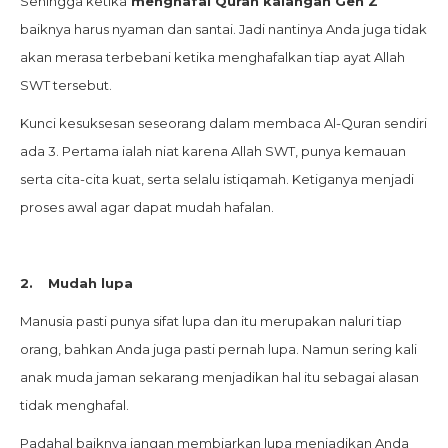
Sehingga ketika
menghafal Quran kalangan Gen Z
baiknya harus nyaman dan santai. Jadi nantinya Anda juga tidak
akan merasa terbebani ketika menghafalkan tiap ayat Allah
SWT tersebut.
Kunci kesuksesan seseorang dalam membaca Al-Quran sendiri
ada 3. Pertama ialah niat karena Allah SWT, punya kemauan
serta cita-cita kuat, serta selalu istiqamah. Ketiganya menjadi
proses awal agar dapat mudah hafalan.
2.
Mudah lupa
Manusia pasti punya sifat lupa dan itu merupakan naluri tiap
orang, bahkan Anda juga pasti pernah lupa. Namun sering kali
anak muda jaman sekarang menjadikan hal itu sebagai alasan
tidak menghafal.
Padahal baiknya jangan membiarkan lupa menjadikan Anda