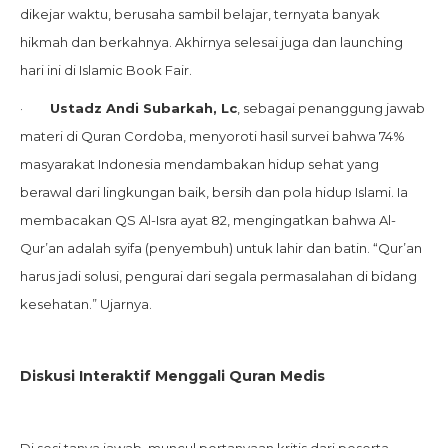
dikejar waktu, berusaha sambil belajar, ternyata banyak
hikmah dan berkahnya. Akhirnya selesai juga dan launching
hari ini di Islamic Book Fair.
·
Ustadz Andi Subarkah, Lc
, sebagai penanggung jawab
materi di Quran Cordoba, menyoroti hasil survei bahwa 74%
masyarakat Indonesia mendambakan hidup sehat yang
berawal dari lingkungan baik, bersih dan pola hidup Islami. Ia
membacakan QS Al-Isra ayat 82, mengingatkan bahwa Al-
Qur’an adalah syifa (penyembuh) untuk lahir dan batin. “Qur’an
harus jadi solusi, pengurai dari segala permasalahan di bidang
kesehatan.” Ujarnya.
Diskusi Interaktif Menggali Quran Medis