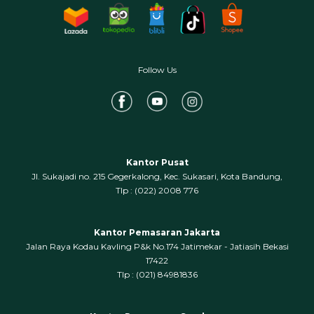
Follow Us
Kantor Pusat
Jl. Sukajadi no. 215 Gegerkalong, Kec. Sukasari, Kota Bandung,
‍Tlp : (022) 2008 776
Kantor Pemasaran Jakarta
Jalan Raya Kodau Kavling P&k No.174 Jatimekar - Jatiasih Bekasi
17422
Tlp : (021) 84981836