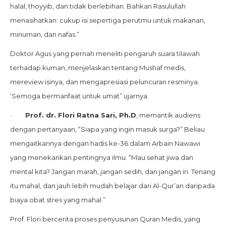
halal, thoyyib, dan tidak berlebihan. Bahkan Rasulullah
menasihatkan: cukup isi sepertiga perutmu untuk makanan,
minuman, dan nafas.”
Doktor Agus yang pernah meneliti pengaruh suara tilawah
terhadap kuman, menjelaskan tentang Mushaf medis,
mereview isinya, dan mengapresiasi peluncuran resminya.
‘Semoga bermanfaat untuk umat” ujarnya.
·
Prof. dr. Flori Ratna Sari, Ph.D
, memantik audiens
dengan pertanyaan, “Siapa yang ingin masuk surga?” Beliau
mengaitkannya dengan hadis ke-36 dalam Arbain Nawawi
yang menekankan pentingnya ilmu. “Mau sehat jiwa dan
mental kita? Jangan marah, jangan sedih, dan jangan iri. Tenang
itu mahal, dan jauh lebih mudah belajar dari Al-Qur’an daripada
biaya obat stres yang mahal.”
Prof. Flori bercerita proses penyusunan Quran Medis, yang