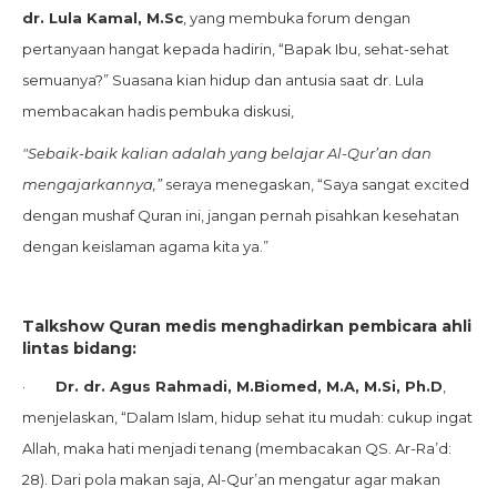
dr. Lula Kamal, M.Sc
, yang membuka forum dengan
pertanyaan hangat kepada hadirin, “Bapak Ibu, sehat-sehat
semuanya?” Suasana kian hidup dan antusia saat dr. Lula
membacakan hadis pembuka diskusi,
"Sebaik-baik kalian adalah yang belajar Al-Qur’an dan
mengajarkannya,”
seraya menegaskan, “Saya sangat excited
dengan mushaf Quran ini, jangan pernah pisahkan kesehatan
dengan keislaman agama kita ya.”
Talkshow Quran medis menghadirkan pembicara ahli
lintas bidang:
·
Dr. dr. Agus Rahmadi, M.Biomed, M.A, M.Si, Ph.D
,
menjelaskan, “Dalam Islam, hidup sehat itu mudah: cukup ingat
Allah, maka hati menjadi tenang (membacakan QS. Ar-Ra’d:
28). Dari pola makan saja, Al-Qur’an mengatur agar makan