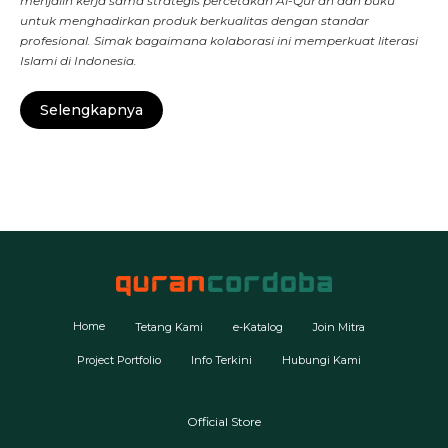
menjalin kerja sama strategis percetakan Al-Qur'an dan buku
untuk menghadirkan produk berkualitas dengan standar
profesional. Simak bagaimana kolaborasi ini memperkuat literasi
Islami di Indonesia.
Selengkapnya
Home
Tetang Kami
e-Katalog
Join Mitra
Project Portfolio
Info Terkini
Hubungi Kami
Official Store