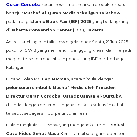
Quran Cordoba
secara resmi meluncurkan produk terbaru
bertajuk
Mushaf Al-Quran Medis sekaligus talkshow
pada ajang
Islamic Book Fair (IBF) 2025
yang berlangsung
di
Jakarta Convention Center (JCC), Jakarta.
Acara launching dan talkshow digelar pada Sabtu, 21 Juni 2025
pukul 16.45 WIB yang memenuhi panggung kreasi, dan menjadi
magnet tersendiri bagi ribuan pengunjung IBF dari berbagai
kalangan.
Dipandu oleh MC
Cep Ma'mun
, acara dimulai dengan
peluncuran simbolik Mushaf Medis oleh Presiden
Direktur Quran Cordoba, Ustadz Usman el-Qurtuby
,
ditandai dengan penandatanganan plakat eksklusif mushaf
tersebut sebagai simbol peluncuran resmi.
Dalam rangkaian talkshow yang mengangkat tema
“Solusi
Gaya Hidup Sehat Masa Kini”
, tampil sebagai moderator,