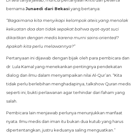
Di sesi tanya jawab, muncul pertanyaan kritis dari peserta
bernama
Junaedi dari Bekasi
yang bertanya:
“Bagaimana kita menyikapi kelompok ateis yang menolak
kekuatan doa dan tidak sepakat bahwa ayat-ayat suci
dikaitkan dengan medis karena murni sains-oriented?
Apakah kita perlu melawannya?”
Pertanyaan ini dijawab dengan bijak oleh para pembicara dan
dr. Lula Kamal yang menekankan pentingnya pendekatan
dialog dan ilmu dalam menyampaikan nilai Al-Qur’an. “Kita
tidak perlu berlebihan menghadapinya, talkshow Quran medis
seperti ini, bukti perlawanan agar terhindar dari faham yang
salah.
Pembicara lain menjawab perlunya menunjukkan manfaat
nyata. Ilmu medis dan iman itu bukan dua kutub yang harus
dipertentangkan, justru keduanya saling menguatkan.”