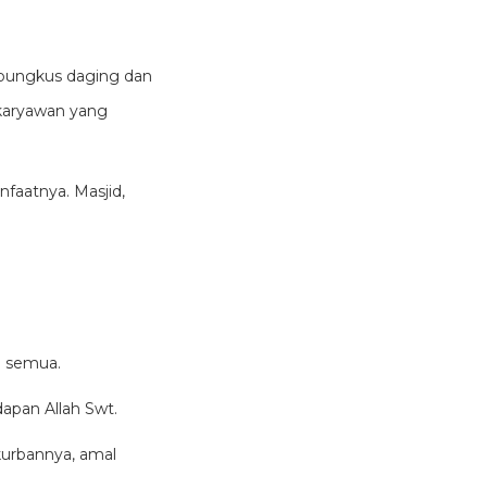
n bungkus daging dan
 karyawan yang
faatnya. Masjid,
a semua.
dapan Allah Swt.
urbannya, amal