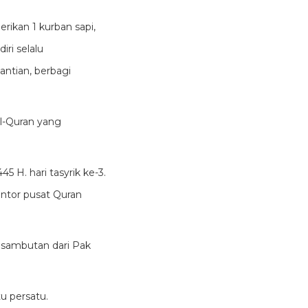
rikan 1 kurban sapi,
ri selalu
ntian, berbagi
Al-Quran yang
5 H. hari tasyrik ke-3.
antor pusat Quran
 sambutan dari Pak
u persatu.