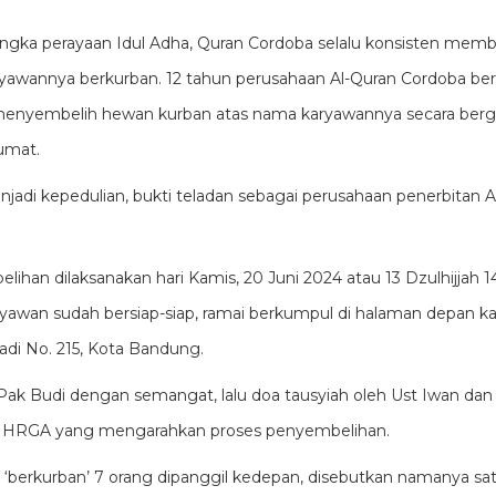
angka perayaan Idul Adha, Quran Cordoba selalu konsisten membe
ryawannya berkurban. 12 tahun perusahaan Al-Quran Cordoba berdi
nyembelih hewan kurban atas nama karyawannya secara berga
umat.
jadi kepedulian, bukti teladan sebagai perusahaan penerbitan 
han dilaksanakan hari Kamis, 20 Juni 2024 atau 13 Dzulhijjah 144
yawan sudah bersiap-siap, ramai berkumpul di halaman depan k
jadi No. 215, Kota Bandung.
Pak Budi dengan semangat, lalu doa tausyiah oleh Ust Iwan dan
r HRGA yang mengarahkan proses penyembelihan.
h ‘berkurban’ 7 orang dipanggil kedepan, disebutkan namanya sat