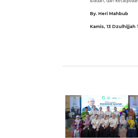
ibadah, dan ketaqwa
By. Heri Mahbub
Kamis, 13 Dzulhijjah