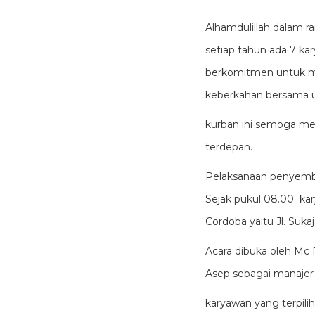
Alhamdulillah dalam r
setiap tahun ada 7 ka
berkomitmen untuk me
keberkahan bersama 
kurban ini semoga men
terdepan.
Pelaksanaan penyembeli
Sejak pukul 08.00 kar
Cordoba yaitu Jl. Suka
Acara dibuka oleh Mc 
Asep sebagai manaje
karyawan yang terpili