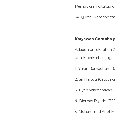
Pembukaan ditutup de
“Al-Quran…Semangatku
Karyawan Cordoba y
Adapun untuk tahun 2
untuk berkurban juga di
1. Yuran Ramadhan (R
2. Sri Hartuti (Cab. Jaka
3. Byan Wismansyah (
4. Diemas Riyadh (B2B
5. Mohammad Arief Mau