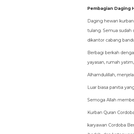
Pembagian Daging 
Daging hewan kurban s
tulang. Semua sudah d
dikantor cabang bandu
Berbagi berkah denga
yayasan, rumah yatim
Alhamdulillah, menjela
Luar biasa panitia ya
Semoga Allah memberi
Kurban Quran Cordoba d
karyawan Cordoba Ber