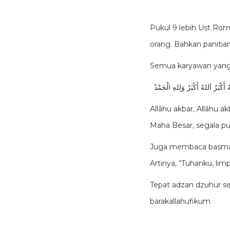
Pukul 9 lebih Ust Rom
orang. Bahkan panitia
Semua karyawan yang ha
ُ أَكْبَرُ اَللهُ أَكْبَرُ وَلِلهِ الْحَمْدُ
Allâhu akbar, Allâhu ak
Maha Besar, segala puj
Juga membaca basmallah dan shalawat untuk Rasulu
Artinya, “Tuhanku, l
Tepat adzan dzuhur s
barakallahufikum