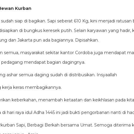
Hewan Kurban
udah siap di bagikan. Sapi seberat 610 Kg, kini menjadi ratusa
isiapkan di bungkus keresek putih. Selain karyawan yang hadir,
ng dan Jakarta pun ada bagiannya. Dipisahkan.
n semua, masyarakat sekitar kantor Cordoba juga mendapat man
, pedagang mendapat bagian dagingnya.
ng ashar semua daging sudah di distribusikan. Insyaallah
ng kerja keras membagikannya.
kan keberkahan, menambah ketaatan dan keikhlasan pada kit
i hari raya idul Adha 1445 ini jadi bukti pengorbanan nanti di ha
kurban Sapi, Berbagi Berkah bersama Umat. Semoga diterima k