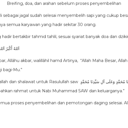
Breifing, doa, dan arahan sebelum proses penyembelihan
li sebagai jagal sudah selesai menyembelih sapi yang cukup bes
nya semua karyawan yang hadir sekitar 30 orang.
dir bertakbir tahmid tahlil, sesuai syariat banyak doa dan dziki
اَللهُ أَكْبَرُ اَلله
bar, Allâhu akbar, walillâhil hamd Artinya, “Allah Maha Besar, Alla
i bagi-Mu.”
llah saw اَللَّهُمَّ صَلِّ عَلَى سَيِّدِنَا مُحَمَّدٍ وَعَلَى آلِ سَيِّدِنَا مُحَمَّدٍ .
impahkan rahmat untuk Nabi Muhammad SAW dan keluarganya.”
emua proses penyembelihan dan pemotongan daging selesai. Al