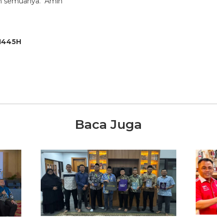
an semuanya. Amin
 1445H
Baca Juga