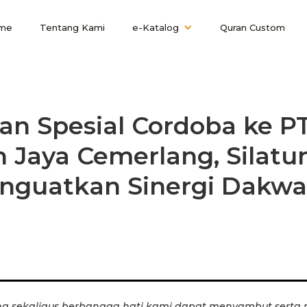
me
Tentang Kami
e-Katalog
Quran Custom
an Spesial Cordoba ke P
 Jaya Cemerlang, Silatu
nguatkan Sinergi Dakwa
ng sekaligus berbangga hati kami dapat menyambut serta