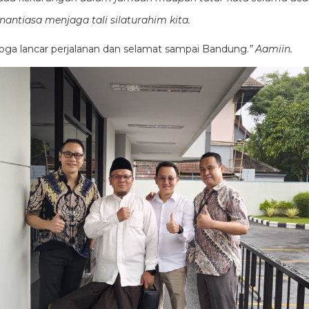
antiasa menjaga tali silaturahim kita.
moga lancar perjalanan dan selamat sampai Bandung.
” Aamiin.