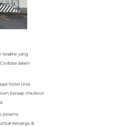
 terakhir yang
n Cordoba dalam
jid Hotel Unisi
elum bersiap checkout
a.
, peserta
ntuk keluarga di