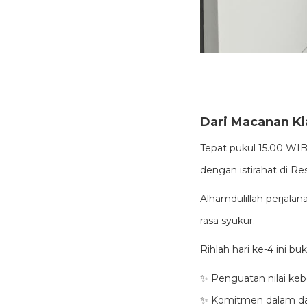
Dari Macanan K
Tepat pukul 15.00 WI
dengan istirahat di R
Alhamdulillah perjala
rasa syukur.
Rihlah hari ke-4 ini b
✨ Penguatan nilai ke
✨ Komitmen dalam da