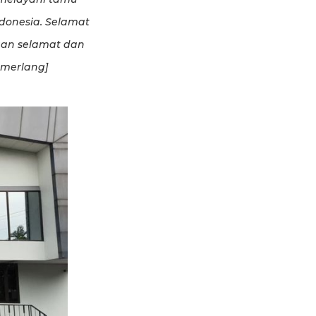
ndonesia. Selamat
gan selamat dan
emerlang]