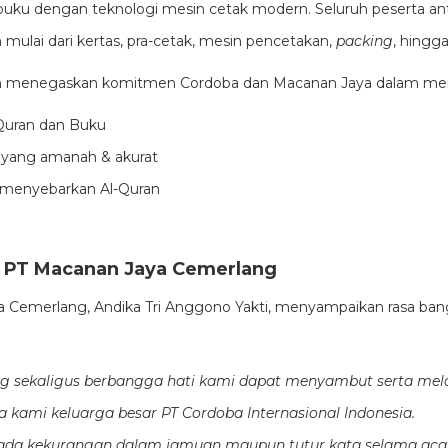
buku dengan teknologi mesin cetak modern. Seluruh peserta a
mulai dari kertas, pra-cetak, mesin pencetakan,
packing
, hingga
in menegaskan komitmen Cordoba dan Macanan Jaya dalam me
-Quran dan Buku
 yang amanah & akurat
 menyebarkan Al-Quran
 PT Macanan Jaya Cemerlang
Cemerlang, Andika Tri Anggono Yakti, menyampaikan rasa ban
ang sekaligus berbangga hati kami dapat menyambut serta mela
a kami keluarga besar PT Cordoba Internasional Indonesia.
ada kekurangan dalam jamuan maupun tutur kata selama aca