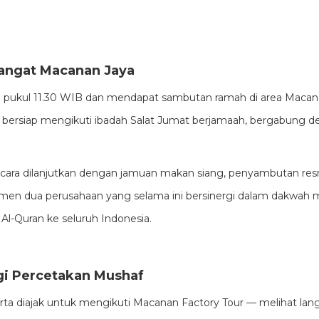
ngat Macanan Jaya
pukul 11.30 WIB dan mendapat sambutan ramah di area Macanan
g bersiap mengikuti ibadah Salat Jumat berjamaah, bergabung 
acara dilanjutkan dengan jamuan makan siang, penyambutan resm
men dua perusahaan yang selama ini bersinergi dalam dakwah
l-Quran ke seluruh Indonesia.
gi Percetakan Mushaf
rta diajak untuk mengikuti Macanan Factory Tour — melihat lan