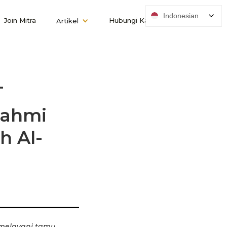
Indonesian
Join Mitra
Hubungi Kami
Artikel
T
rahmi
h Al-
 melayani tamu