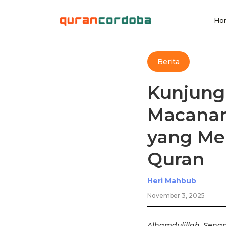
Ho
Berita
Kunjung
Macanan
yang Me
Quran
Heri Mahbub
November 3, 2025
Alhamdulillah. Sena