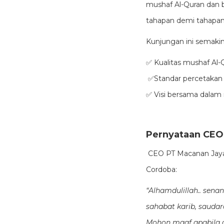
mushaf Al-Quran dan 
tahapan demi tahapan 
Kunjungan ini semak
✅ Kualitas mushaf Al
✅Standar percetakan
✅ Visi bersama dalam
Pernyataan CEO
CEO PT Macanan Jaya 
Cordoba:
“Alhamdulillah.. sen
sahabat karib, saudar
Mohon maaf apabila 