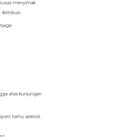
ntusias menyimak
 distribusi.
njaga:
gga atas kunjungan
yani tamu spesial,
ra.