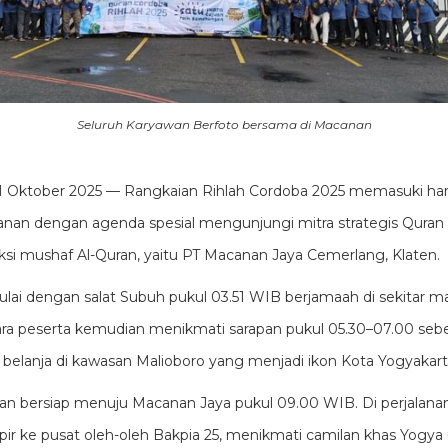
Seluruh Karyawan Berfoto bersama di Macanan
1 Oktober 2025 — Rangkaian Rihlah Cordoba 2025 memasuki hari
lanan dengan agenda spesial mengunjungi mitra strategis Qura
si mushaf Al-Quran, yaitu PT Macanan Jaya Cemerlang, Klaten.
ai dengan salat Subuh pukul 03.51 WIB berjamaah di sekitar mas
Para peserta kemudian menikmati sarapan pukul 05.30–07.00 seb
belanja di kawasan Malioboro yang menjadi ikon Kota Yogyakart
an bersiap menuju Macanan Jaya pukul 09.00 WIB. Di perjalanan
ke pusat oleh-oleh Bakpia 25, menikmati camilan khas Yogya u