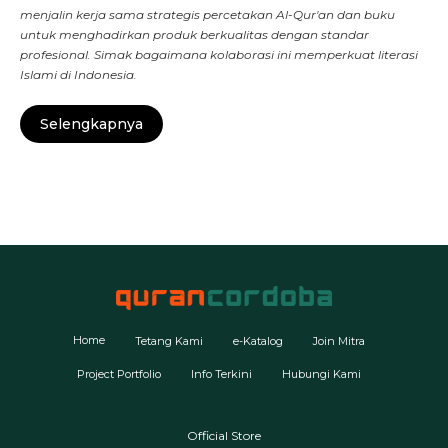
menjalin kerja sama strategis percetakan Al-Qur'an dan buku
untuk menghadirkan produk berkualitas dengan standar
profesional. Simak bagaimana kolaborasi ini memperkuat literasi
Islami di Indonesia.
Selengkapnya
Home
Tetang Kami
e-Katalog
Join Mitra
Project Portfolio
Info Terkini
Hubungi Kami
Official Store