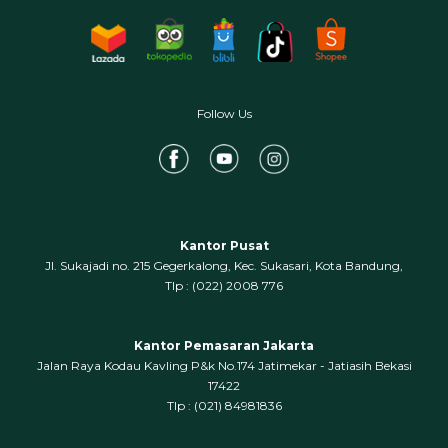
Follow Us
Kantor Pusat
Jl. Sukajadi no. 215 Gegerkalong, Kec. Sukasari, Kota Bandung,
‍Tlp : (022) 2008 776
Kantor Pemasaran Jakarta
Jalan Raya Kodau Kavling P&k No.174 Jatimekar - Jatiasih Bekasi
17422
Tlp : (021) 84981836