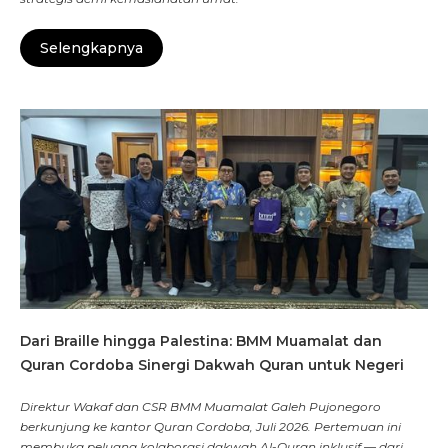
Selengkapnya
Dari Braille hingga Palestina: BMM Muamalat dan
Quran Cordoba Sinergi Dakwah Quran untuk Negeri
Direktur Wakaf dan CSR BMM Muamalat Galeh Pujonegoro
berkunjung ke kantor Quran Cordoba, Juli 2026. Pertemuan ini
membuka peluang kolaborasi dakwah Al-Quran inklusif — dari