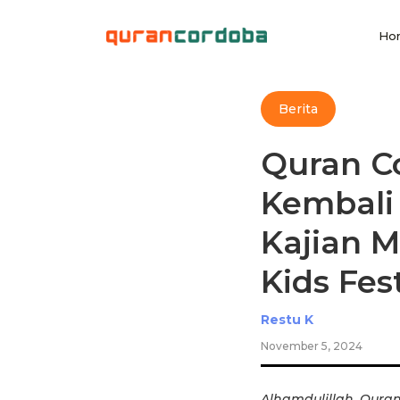
Ho
Berita
Quran C
Kembali 
Kajian 
Kids Fes
Restu K
November 5, 2024
Alhamdulillah, Qura