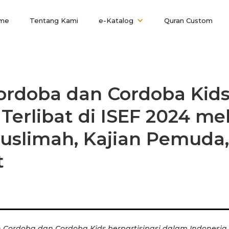
me
Tentang Kami
e-Katalog
Quran Custom
ordoba dan Cordoba Kid
Terlibat di ISEF 2024 mel
Muslimah, Kajian Pemuda
t
n Cordoba dan Cordoba Kids berpartisipasi dalam Indonesia