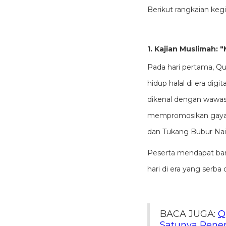
Berikut rangkaian keg
1. Kajian Muslimah: 
Pada hari pertama, Q
hidup halal di era dig
dikenal dengan wawasa
mempromosikan gaya hi
dan Tukang Bubur Naik
Peserta mendapat ban
hari di era yang serba di
BACA JUGA:
Q
Satunya Pener