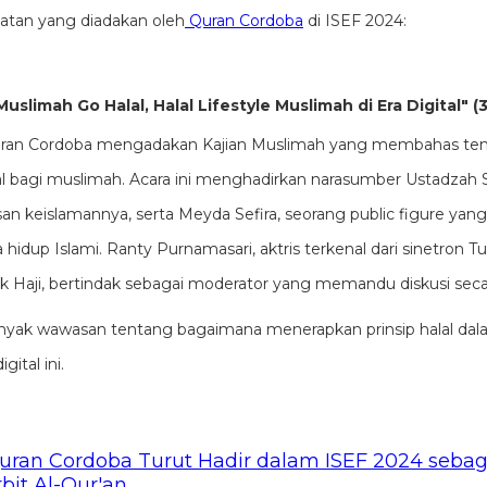
iatan yang diadakan oleh
Quran Cordoba
di ISEF 2024:
"Muslimah Go Halal, Halal Lifestyle Muslimah di Era Digital"
uran Cordoba mengadakan Kajian Muslimah yang membahas tema
ital bagi muslimah. Acara ini menghadirkan narasumber Ustadzah S
n keislamannya, serta Meyda Sefira, seorang public figure yang 
dup Islami. Ranty Purnamasari, aktris terkenal dari sinetron 
 Haji, bertindak sebagai moderator yang memandu diskusi seca
yak wawasan tentang bagaimana menerapkan prinsip halal dala
gital ini.
uran Cordoba Turut Hadir dalam ISEF 2024 sebag
bit Al-Qur'an