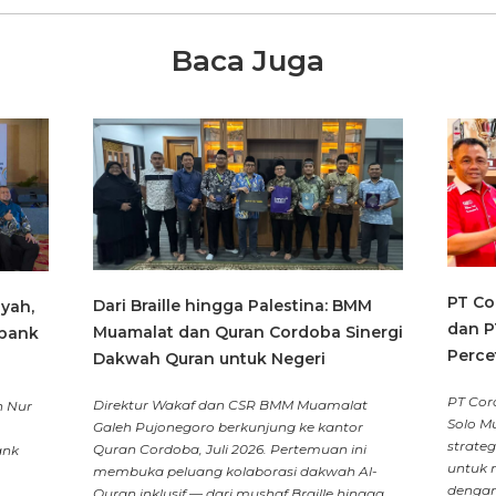
Baca Juga
PT Co
Dari Braille hingga Palestina: BMM
yah,
dan P
Muamalat dan Quran Cordoba Sinergi
obank
Perce
Dakwah Quran untuk Negeri
PT Cor
Direktur Wakaf dan CSR BMM Muamalat
n Nur
Solo M
Galeh Pujonegoro berkunjung ke kantor
strate
Quran Cordoba, Juli 2026. Pertemuan ini
ank
untuk 
membuka peluang kolaborasi dakwah Al-
dengan
Quran inklusif — dari mushaf Braille hingga