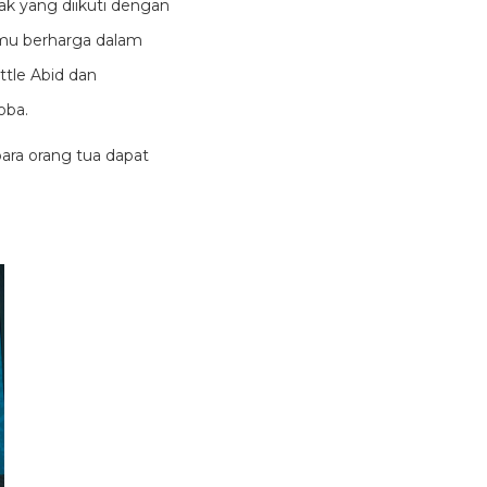
k yang diikuti dengan
ilmu berharga dalam
ittle Abid dan
oba.
para orang tua dapat