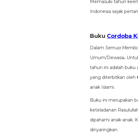
Memasuki tahun keenam 
Indonesia sejak pertam
Buku
Cordoba K
Dalam
Semua Memba
Umum/Dewasa
.
Untuk
tahun ini adalah buku
yang diterbitkan oleh
anak Islami.
Buku ini merupakan ba
keteladanan Rasulullah ﷺ dengan bahasa yang ringan, ilustrasi menarik, serta nilai-nilai moral yang
dipahami anak-anak. 
dinyaringkan.