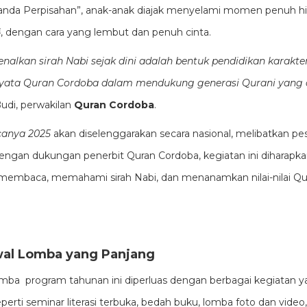
-Tanda Perpisahan”, anak-anak diajak menyelami momen penuh 
wafatnya Rasulullah ﷺ, dengan cara yang lembut dan penuh cinta.
alkan sirah Nabi sejak dini adalah bentuk pendidikan karakter
nyata Quran Cordoba dalam mendukung generasi Qurani yang 
Budi, perwakilan
Quran Cordoba
.
anya 2025
akan diselenggarakan secara nasional, melibatkan pes
 Dengan dukungan penerbit Quran Cordoba, kegiatan ini dihara
mbaca, memahami sirah Nabi, dan menanamkan nilai-nilai Qu
wal Lomba yang Panjang
lomba program tahunan ini diperluas dengan berbagai kegiata
eperti seminar literasi terbuka, bedah buku, lomba foto dan video, 