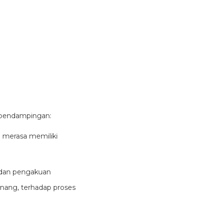
h pendampingan:
a merasa memiliki
) dan pengakuan
enang, terhadap proses