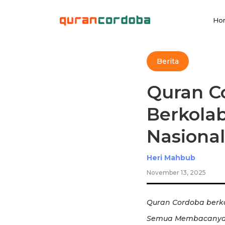
Ho
Berita
Quran C
Berkolab
Nasiona
Heri Mahbub
November 13, 2025
Quran Cordoba berkol
Semua Membacanya 2