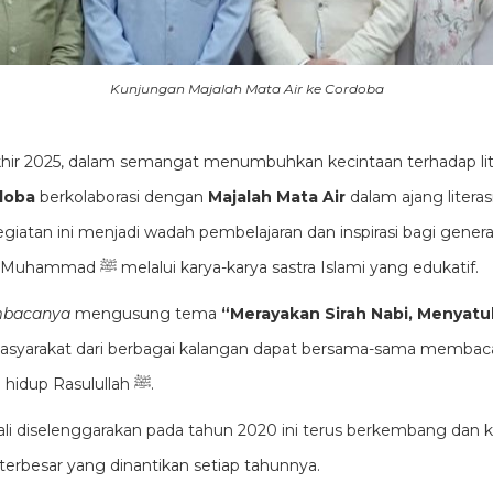
Kunjungan Majalah Mata Air ke Cordoba
hir 2025, dalam semangat menumbuhkan kecintaan terhadap litera
doba
berkolaborasi dengan
Majalah Mata Air
dalam ajang litera
egiatan ini menjadi wadah pembelajaran dan inspirasi bagi gener
mengenal sosok Nabi Muhammad ﷺ melalui karya-karya sastra Islami yang edukatif.
bacanya
mengusung tema
“Merayakan Sirah Nabi, Menyatu
asyarakat dari berbagai kalangan dapat bersama-sama memba
meneladani perjalanan hidup Rasulullah ﷺ.
li diselenggarakan pada tahun 2020 ini terus berkembang dan k
l terbesar yang dinantikan setiap tahunnya.