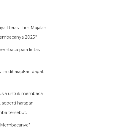
a literasi. Tim Majalah
Membacanya 2025."
embaca para lintas
i ini diharapkan dapat
 usia untuk membaca
 seperti harapan
mba tersebut.
ua Membacanya".