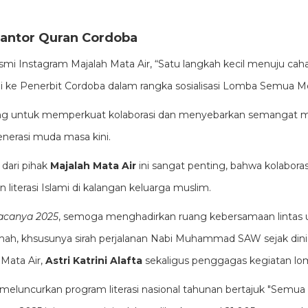
Kantor Quran Cordoba
mi Instagram Majalah Mata Air, “Satu langkah kecil menuju cahay
mi ke Penerbit Cordoba dalam rangka sosialisasi Lomba Semua 
 ruang untuk memperkuat kolaborasi dan menyebarkan semangat m
nerasi muda masa kini.
 dari pihak
Majalah Mata Air
ini sangat penting, bahwa kolaboras
literasi Islami di kalangan keluarga muslim.
canya 2025
, semoga menghadirkan ruang kebersamaan lintas
mah, khsusunya sirah perjalanan Nabi Muhammad SAW sejak dini,
 Mata Air,
Astri Katrini Alafta
sekaligus penggagas kegiatan lo
n meluncurkan program literasi nasional tahunan bertajuk "Sem