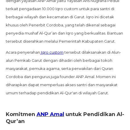
dengan yayasan ANP Amal yaitu Yayasan Aris Nugraha Peduli
terkait pengadaan 10.000 Iqro custom untuk para santri di
berbagai wilayah dan kecamatan di Garut. Iqro ini dicetak
khusus oleh Penerbit Cordoba, yang telah dikenal sebagai
penyedia mushaf Al-Qur’an dan Iqro yang berkualitas. Bantuan
tersebut diserahkan melalui Pemerintah Kabupaten Garut.
Acara penyerahan
Iqro custom
tersebut dilaksanakan di Alun-
alun Pemkab Garut dengan dihadiri oleh berbagai tokoh
masyarakat, pemuka agama, serta perwakilan dari Quran
Cordoba dan pengurus juga founder ANP Amal. Momen ini
diharapkan dapat memperluas akses santri dan masyarakat
umum terhadap pendidikan Al-Qur'an di wilayah Garut.
Komitmen
ANP Amal
untuk Pendidikan Al-
Qur’an