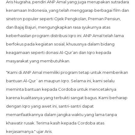
Aris Nugraha, pendiri ANP Amal yang juga merupakan sutradara
kenamaan Indonesia, yang telah menggarap berbagai film dan
sinetron populer seperti Ojek Pengkolan, Preman Pensiun,
dan Bajaj Bajuri, mengungkapkan rasa syukurnya atas
keberhasilan program distribusi Iqro ini. ANP Amal telah lama
berfokus pada kegiatan sosial, khususnya dalam bidang
keagamaan seperti donasi Al-Qur’an dan Iqro kepada
masyarakat yang membutuhkan.
"Kami di ANP Amal memiliki program tetap untuk memberikan
bantuan Al-Qur`an maupun Iqro. Selama ini, kami selalu
meminta bantuan kepada Cordoba untuk mencetaknya
karena kualitasnya yang terbukti sangat bagus. Kami berharap
dengan Iqro yang awet ini, santri-santri dapat
memanfaatkannya dalam jangka waktu yang lama tanpa
khawatir rusak. Terima kasih kepada Cordoba atas
kerjasamanya." ujar Aris.