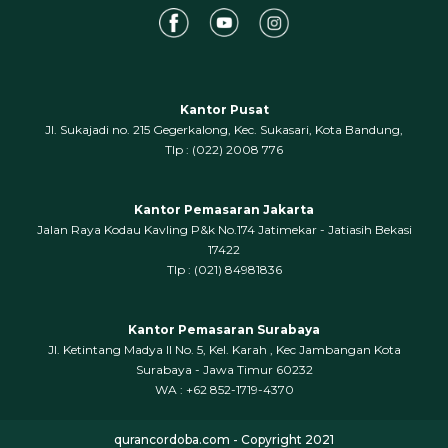
Kantor Pusat
Jl. Sukajadi no. 215 Gegerkalong, Kec. Sukasari, Kota Bandung,
‍Tlp : (022) 2008 776
Kantor Pemasaran Jakarta
Jalan Raya Kodau Kavling P&k No.174 Jatimekar - Jatiasih Bekasi
17422
Tlp : (021) 84981836
Kantor Pemasaran Surabaya
Jl. Ketintang Madya II No. 5, Kel. Karah , Kec Jambangan Kota
Surabaya - Jawa Timur 60232
WA : +62 852-1719-4370
qurancordoba.com - Copyright 2021