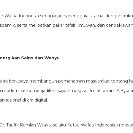
 oleh Wafaa Indonesia sebagai penyelenggara utama, dengan duk
demik, serta melibatkan pakar tafsir, ilmuwan, dan cendekiawan
inergikan Sains dan Wahyu
p ini berupaya membangun pemahaman masyarakat tentang ha
modern, serta menjadikan kajian mukjizat ilmiah dalam Al-Qur’a
 rasional di era digital.
r. Taufik Ramlan Wijaya, selaku Ketua Wafaa Indonesia, meny