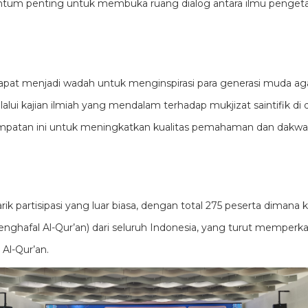
tum penting untuk membuka ruang dialog antara ilmu penget
 dapat menjadi wadah untuk menginspirasi para generasi muda aga
elalui kajian ilmiah yang mendalam terhadap mukjizat saintifik di 
mpatan ini untuk meningkatkan kualitas pemahaman dan dakwah 
arik partisipasi yang luar biasa, dengan total 275 peserta dima
penghafal Al-Qur’an) dari seluruh Indonesia, yang turut memper
Al-Qur’an.