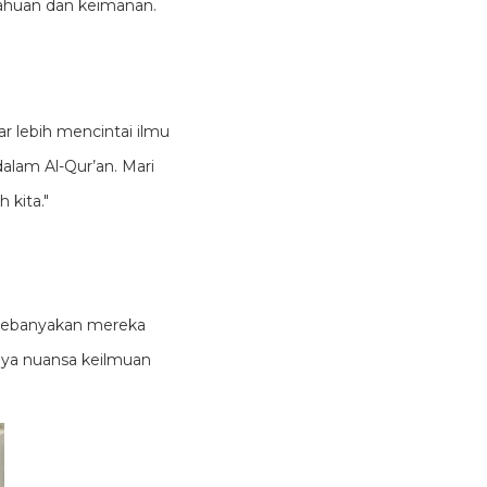
ahuan dan keimanan.
r lebih mencintai ilmu
dalam Al-Qur’an. Mari
kita."
na kebanyakan mereka
kaya nuansa keilmuan