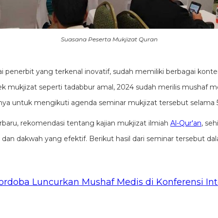
Suasana Peserta Mukjizat Quran
 penerbit yang terkenal inovatif, sudah memiliki berbagai kon
k mukjizat seperti tadabbur amal, 2024 sudah merilis mushaf m
a untuk mengikuti agenda seminar mukjizat tersebut selama 5 h
rbaru, rekomendasi tentang kajian mukjizat ilmiah
Al-Qur'an
, se
h dan dakwah yang efektif. Berikut hasil dari seminar tersebut da
ordoba Luncurkan Mushaf Medis di Konferensi Int