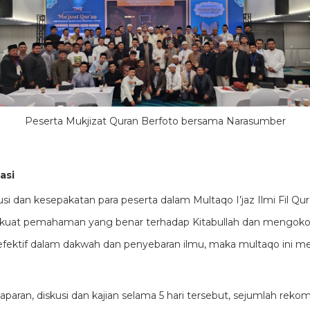
Peserta Mukjizat Quran Berfoto bersama Narasumber
asi
usi dan kesepakatan para peserta dalam Multaqo I’jaz Ilmi Fil Qu
uat pemahaman yang benar terhadap Kitabullah dan mengokoh
 efektif dalam dakwah dan penyebaran ilmu, maka multaqo ini 
aparan, diskusi dan kajian selama 5 hari tersebut, sejumlah rekom