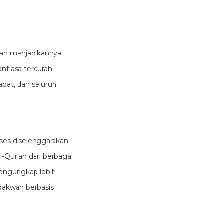
 dan menjadikannya
ntiasa tercurah
kses diselenggarakan
-Qur’an dari berbagai
mengungkap lebih
dakwah berbasis