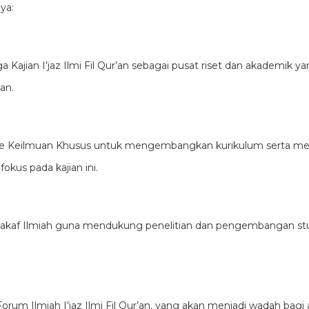
ya:
 Kajian I’jaz Ilmi Fil Qur’an sebagai pusat riset dan akademik 
an.
e Keilmuan Khusus untuk mengembangkan kurikulum serta m
okus pada kajian ini.
Wakaf Ilmiah guna mendukung penelitian dan pengembangan stud
um Ilmiah I’jaz Ilmi Fil Qur’an, yang akan menjadi wadah bagi