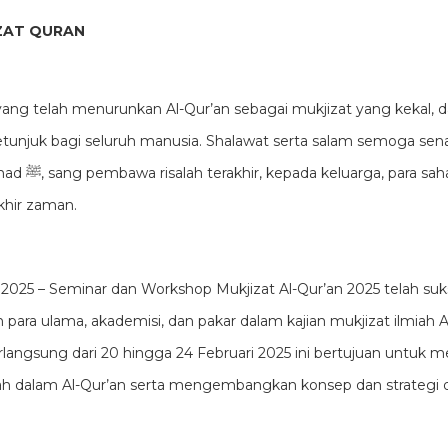
IZAT QURAN
h yang telah menurunkan Al-Qur’an sebagai mukjizat yang kekal,
tunjuk bagi seluruh manusia. Shalawat serta salam semoga sena
t, dan seluruh
khir zaman.
ri 2025 – Seminar dan Workshop Mukjizat Al-Qur’an 2025 telah su
ara ulama, akademisi, dan pakar dalam kajian mukjizat ilmiah Al
rlangsung dari 20 hingga 24 Februari 2025 ini bertujuan untuk 
miah dalam Al-Qur’an serta mengembangkan konsep dan strategi 