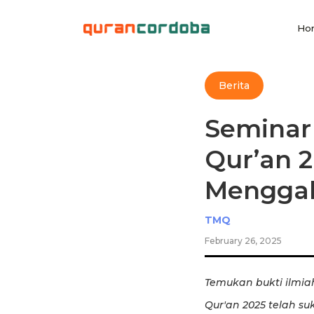
Ho
Berita
Seminar
Qur’an 
Menggali
TMQ
February 26, 2025
Temukan bukti ilmiah
Qur'an 2025 telah s