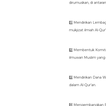
dirumuskan, di antaran
1️⃣ Mendirikan Lembaga
mukjizat ilmiah Al-Qur’
2️⃣ Membentuk Komit
ilmuwan Muslim yang f
3️⃣ Mendirikan Dana 
dalam Al-Qur’an.
4️⃣ Mengembangkan For