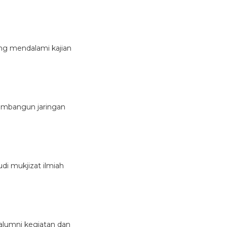
yang mendalami kajian
embangun jaringan
i mukjizat ilmiah
 alumni kegiatan dan