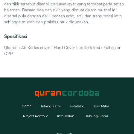
dan zikir tersebut diambil dari ayat-ayat yang terdapat pada setiap
halaman. Bacaan doa dan zikir yang dimuat dalam mushaf ini
disertai pula dengan dalil, bacaan arab, arti, dan transliterasi latin
sehingga mudah dan praktis untuk digunakan.
Spesifikasi
Ukuran : A5 Kertas cover : Hard Cover Lux Kertas isi : Full color
QPP
Home
Tetang Kami
e-Katalog
Join Mitra
Project Portfolio
Info Terkini
Hubungi Kami