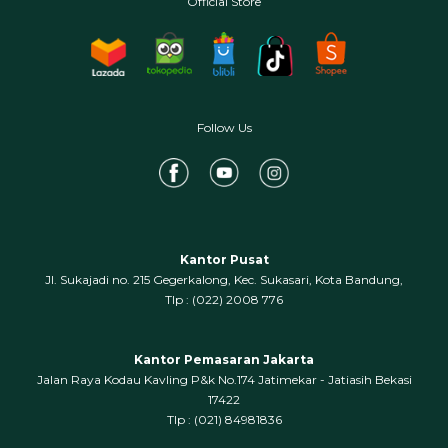
Official Store
Follow Us
Kantor Pusat
Jl. Sukajadi no. 215 Gegerkalong, Kec. Sukasari, Kota Bandung,
‍Tlp : (022) 2008 776
Kantor Pemasaran Jakarta
Jalan Raya Kodau Kavling P&k No.174 Jatimekar - Jatiasih Bekasi
17422
Tlp : (021) 84981836