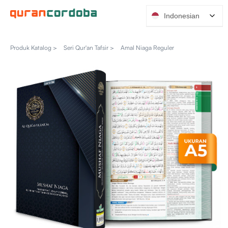
Indonesian
Produk Katalog >
Seri Qur'an Tafsir >
Amal Niaga Reguler