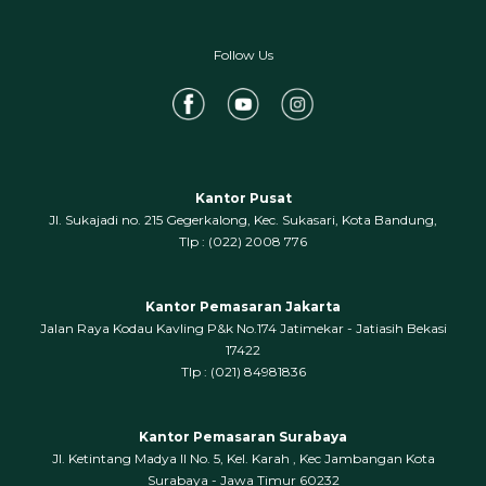
Follow Us
Kantor Pusat
Jl. Sukajadi no. 215 Gegerkalong, Kec. Sukasari, Kota Bandung,
‍Tlp : (022) 2008 776
Kantor Pemasaran Jakarta
Jalan Raya Kodau Kavling P&k No.174 Jatimekar - Jatiasih Bekasi
17422
Tlp : (021) 84981836
Kantor Pemasaran Surabaya
Jl. Ketintang Madya II No. 5, Kel. Karah , Kec Jambangan Kota
Surabaya - Jawa Timur 60232